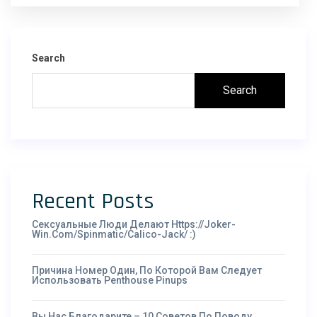
Search
Search
Recent Posts
Сексуальные Люди Делают Https://joker-
Win.com/spinmatic/calico-Jack/ :)
Причина Номер Один, По Которой Вам Следует
Использовать Penthouse Pinups
Вы Нас Благодарите – 10 Советов По Поводу