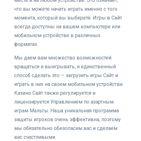
месте и на любом устройстве. Это означает,
что вы можете начать играть именно с того
момента, который вы выберете. Игры в Сайт
всегда доступны на вашем компьютере или
мобильном устройстве в различных
форматах.
Мы даем вам множество возможностей
вращаться и выигрывать, и единственный
способ сделать это — загрузить игры Сайт и
играть в них на своем мобильном устройстве.
Казино Сайт также регулируется и
лицензируется Управлением по азартным
играм Мальты. Наша уникальная программа
защиты игроков очень эффективна, поэтому
мы обязательно обезопасим вас и сделаем
вас счастливыми.