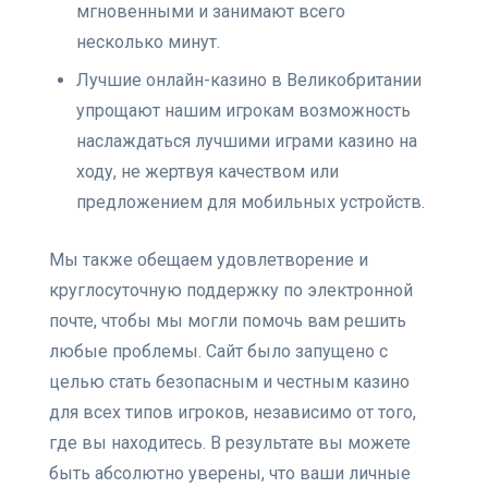
мгновенными и занимают всего
несколько минут.
Лучшие онлайн-казино в Великобритании
упрощают нашим игрокам возможность
наслаждаться лучшими играми казино на
ходу, не жертвуя качеством или
предложением для мобильных устройств.
Мы также обещаем удовлетворение и
круглосуточную поддержку по электронной
почте, чтобы мы могли помочь вам решить
любые проблемы. Сайт было запущено с
целью стать безопасным и честным казино
для всех типов игроков, независимо от того,
где вы находитесь. В результате вы можете
быть абсолютно уверены, что ваши личные