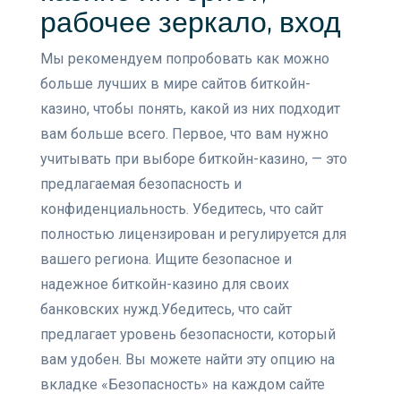
рабочее зеркало, вход
Мы рекомендуем попробовать как можно
больше лучших в мире сайтов биткойн-
казино, чтобы понять, какой из них подходит
вам больше всего. Первое, что вам нужно
учитывать при выборе биткойн-казино, — это
предлагаемая безопасность и
конфиденциальность. Убедитесь, что сайт
полностью лицензирован и регулируется для
вашего региона. Ищите безопасное и
надежное биткойн-казино для своих
банковских нужд.Убедитесь, что сайт
предлагает уровень безопасности, который
вам удобен. Вы можете найти эту опцию на
вкладке «Безопасность» на каждом сайте