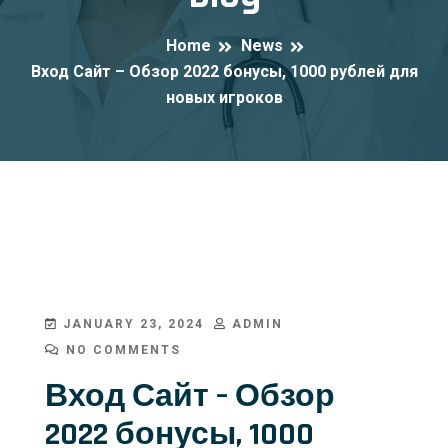
Home
News
Вход Сайт – Обзор 2022 бонусы, 1000 рублей для
новых игроков
JANUARY 23, 2024
ADMIN
NO COMMENTS
Вход Сайт – Обзор
2022 бонусы, 1000