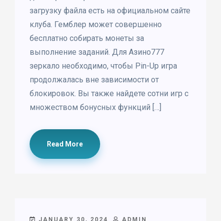
загрузку файла есть на официальном сайте
клуба. Гемблер может совершенно
бесплатно собирать монеты за
выполнение заданий. Для Азино777
зеркало необходимо, чтобы Pin-Up игра
продолжалась вне зависимости от
блокировок. Вы также найдете сотни игр с
множеством бонусных функций […]
Read More
JANUARY 30, 2024
ADMIN