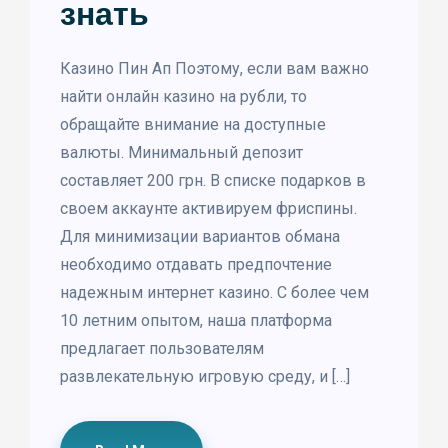
знать
Казино Пин Ап Поэтому, если вам важно
найти онлайн казино на рубли, то
обращайте внимание на доступные
валюты. Минимальный депозит
составляет 200 грн. В списке подарков в
своем аккаунте активируем фриспины.
Для минимизации вариантов обмана
необходимо отдавать предпочтение
надежным интернет казино. С более чем
10 летним опытом, наша платформа
предлагает пользователям
развлекательную игровую среду, и […]