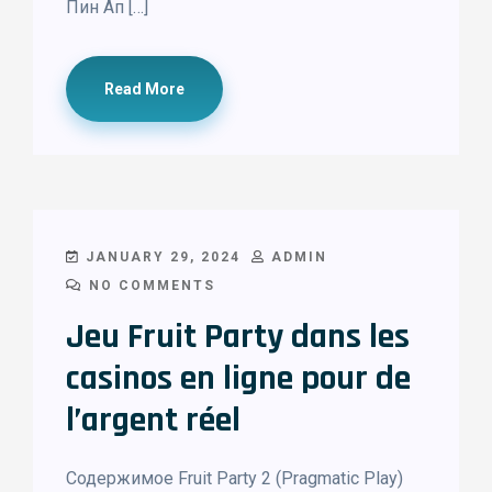
Пин Ап […]
Read More
JANUARY 29, 2024
ADMIN
NO COMMENTS
Jeu Fruit Party dans les
casinos en ligne pour de
l’argent réel
Содержимое Fruit Party 2 (Pragmatic Play)