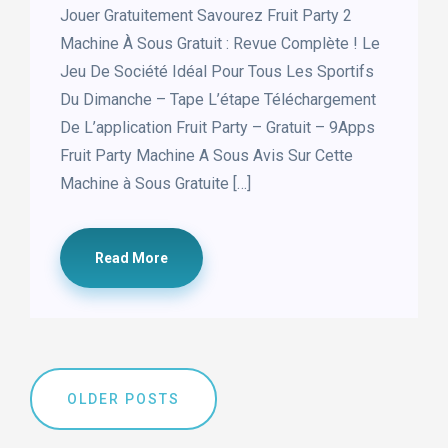
Jouer Gratuitement Savourez Fruit Party 2
Machine À Sous Gratuit : Revue Complète ! Le
Jeu De Société Idéal Pour Tous Les Sportifs
Du Dimanche – Tape L’étape Téléchargement
De L’application Fruit Party – Gratuit – 9Apps
Fruit Party Machine A Sous Avis Sur Cette
Machine à Sous Gratuite […]
Read More
OLDER POSTS