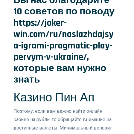
Вы нас благодарите –
10 советов по поводу
https://joker-
win.com/ru/naslazhdajsy
a-igrami-pragmatic-play-
pervym-v-ukraine/,
которые вам нужно
знать
Казино Пин Ап
Поэтому, если вам важно найти онлайн
казино на рубли, то обращайте внимание на
доступные валюты. Минимальный депозит