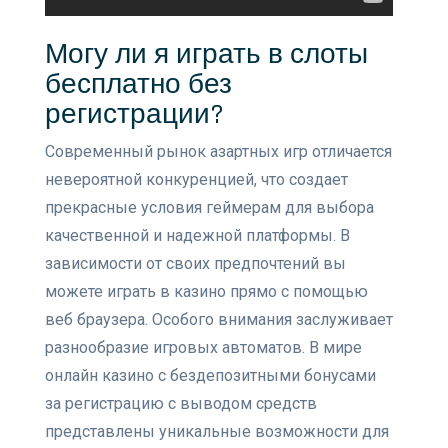
Могу ли я играть в слоты
бесплатно без
регистрации?
Современный рынок азартных игр отличается
невероятной конкуренцией, что создает
прекрасные условия геймерам для выбора
качественной и надежной платформы. В
зависимости от своих предпочтений вы
можете играть в казино прямо с помощью
веб браузера. Особого внимания заслуживает
разнообразие игровых автоматов. В мире
онлайн казино с бездепозитными бонусами
за регистрацию с выводом средств
представлены уникальные возможности для