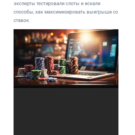
эксперты тестировали слоты и искали
способы, как максимизировать выигрыши со
ставок.