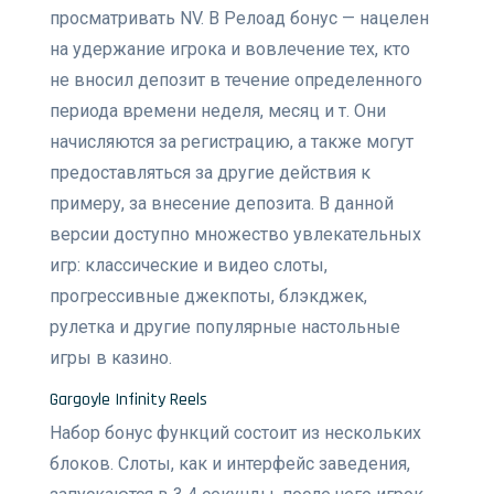
просматривать NV. В Релоад бонус — нацелен
на удержание игрока и вовлечение тех, кто
не вносил депозит в течение определенного
периода времени неделя, месяц и т. Они
начисляются за регистрацию, а также могут
предоставляться за другие действия к
примеру, за внесение депозита. В данной
версии доступно множество увлекательных
игр: классические и видео слоты,
прогрессивные джекпоты, блэкджек,
рулетка и другие популярные настольные
игры в казино.
Gargoyle Infinity Reels
Набор бонус функций состоит из нескольких
блоков. Слоты, как и интерфейс заведения,