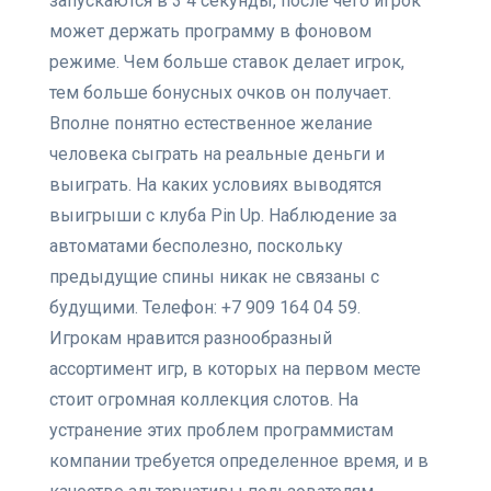
запускаются в 3 4 секунды, после чего игрок
может держать программу в фоновом
режиме. Чем больше ставок делает игрок,
тем больше бонусных очков он получает.
Вполне понятно естественное желание
человека сыграть на реальные деньги и
выиграть. На каких условиях выводятся
выигрыши с клуба Pin Up. Наблюдение за
автоматами бесполезно, поскольку
предыдущие спины никак не связаны с
будущими. Телефон: +7 909 164 04 59.
Игрокам нравится разнообразный
ассортимент игр, в которых на первом месте
стоит огромная коллекция слотов. На
устранение этих проблем программистам
компании требуется определенное время, и в