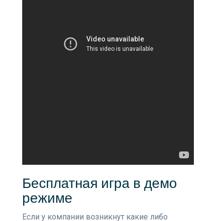
Бесплатная игра в демо
режиме
Если у компании возникнут какие либо