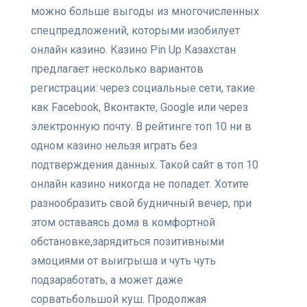
можно больше выгоды из многочисленных
спецпредложений, которыми изобилует
онлайн казино. Казино Pin Up Казахстан
предлагает несколько вариантов
регистрации: через социальные сети, такие
как Facebook, Вконтакте, Google или через
электронную почту. В рейтинге топ 10 ни в
одном казино нельзя играть без
подтверждения данных. Такой сайт в топ 10
онлайн казино никогда не попадет. Хотите
разнообразить свой будничный вечер, при
этом оставаясь дома в комфортной
обстановке,зарядиться позитивными
эмоциями от выигрыша и чуть чуть
подзаработать, а может даже
сорватьбольшой куш. Продолжая