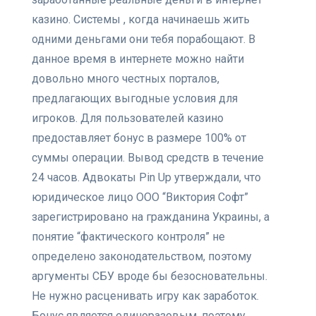
казино. Системы , когда начинаешь жить
одними деньгами они тебя порабощают. В
данное время в интернете можно найти
довольно много честных порталов,
предлагающих выгодные условия для
игроков. Для пользователей казино
предоставляет бонус в размере 100% от
суммы операции. Вывод средств в течение
24 часов. Адвокаты Pin Up утверждали, что
юридическое лицо ООО “Виктория Софт”
зарегистрировано на гражданина Украины, а
понятие “фактического контроля” не
определено законодательством, поэтому
аргументы СБУ вроде бы безосновательны.
Не нужно расценивать игру как заработок.
Бонус является единоразовым, поэтому