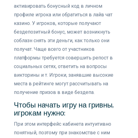
активировать бонусный код в личном
профиле игрока или обратиться в лайв чат
казино. У игроков, которые получают
бездепозитный бонус, может возникнуть
соблазн снять эти деньги, как только они
получат. Чаще всего от участников
платформы требуется совершить репост в
социальных сетях, ответить на вопросы
викторины и т. Игроки, занявшие высокие
места в рейтинге могут рассчитывать на
получение призов в виде бездепа.
Чтобы начать игру на гривны,
игрокам нужно:
При этом интерфейс кабинета интуитивно
понятный, поэтому при знакомстве с ним