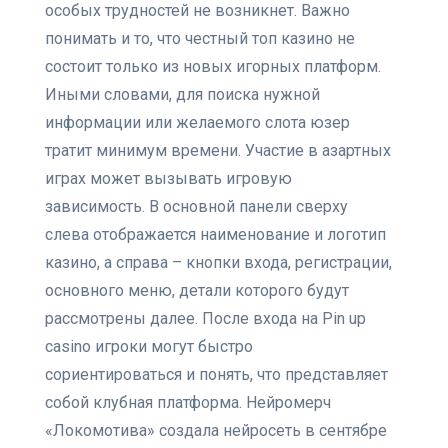
особых трудностей не возникнет. Важно
понимать и то, что честный топ казино не
состоит только из новых игорных платформ.
Иными словами, для поиска нужной
информации или желаемого слота юзер
тратит минимум времени. Участие в азартных
играх может вызывать игровую
зависимость. В основной панели сверху
слева отображается наименование и логотип
казино, а справа – кнопки входа, регистрации,
основного меню, детали которого будут
рассмотрены далее. После входа на Pin up
casino игроки могут быстро
сориентироваться и понять, что представляет
собой клубная платформа. Нейромерч
«Локомотива» создала нейросеть в сентябре