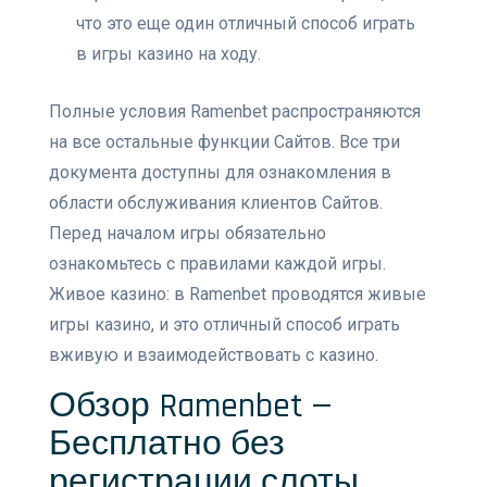
что это еще один отличный способ играть
в игры казино на ходу.
Полные условия Ramenbet распространяются
на все остальные функции Сайтов. Все три
документа доступны для ознакомления в
области обслуживания клиентов Сайтов.
Перед началом игры обязательно
ознакомьтесь с правилами каждой игры.
Живое казино: в Ramenbet проводятся живые
игры казино, и это отличный способ играть
вживую и взаимодействовать с казино.
Обзор Ramenbet —
Бесплатно без
регистрации слоты,