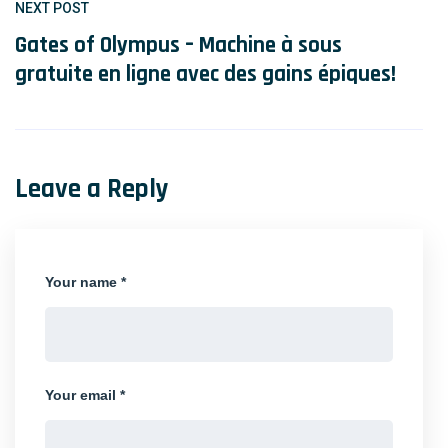
NEXT POST
Gates of Olympus – Machine à sous
gratuite en ligne avec des gains épiques!
Leave a Reply
Your name *
Your email *