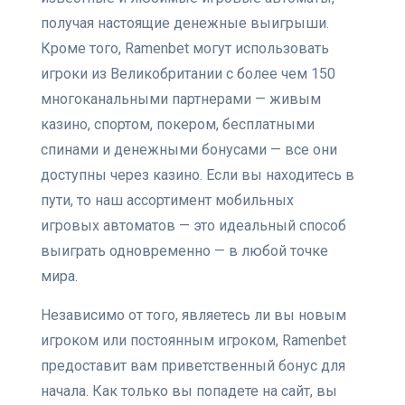
получая настоящие денежные выигрыши.
Кроме того, Ramenbet могут использовать
игроки из Великобритании с более чем 150
многоканальными партнерами — живым
казино, спортом, покером, бесплатными
спинами и денежными бонусами — все они
доступны через казино. Если вы находитесь в
пути, то наш ассортимент мобильных
игровых автоматов — это идеальный способ
выиграть одновременно — в любой точке
мира.
Независимо от того, являетесь ли вы новым
игроком или постоянным игроком, Ramenbet
предоставит вам приветственный бонус для
начала. Как только вы попадете на сайт, вы