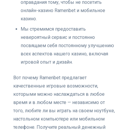
оправдания тому, чтобы не посетить
онлайн-казино Ramenbet и мобильное
казино.
Мы стремимся предоставить
невероятный сервис и постоянно
посвящаем себя постоянному улучшению
всех аспектов нашего казино, включая
игровой опыт и дизайн.
Вот почему Ramenbet предлагает
качественные игровые возможности,
которыми можно наслаждаться в любое
время и в любом месте — независимо от
того, любите ли вы играть на своем ноутбуке,
настольном компьютере или мобильном
телефоне. Получите реальный денежный