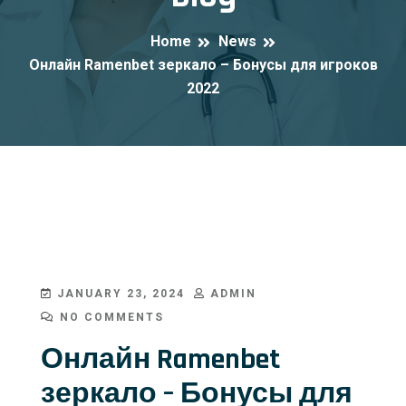
Home
News
Онлайн Ramenbet зеркало – Бонусы для игроков
2022
JANUARY 23, 2024
ADMIN
NO COMMENTS
Онлайн Ramenbet
зеркало – Бонусы для