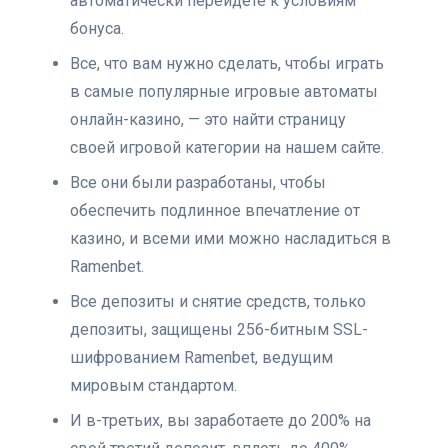
автоматически перейдете к условиям
бонуса.
Все, что вам нужно сделать, чтобы играть
в самые популярные игровые автоматы
онлайн-казино, — это найти страницу
своей игровой категории на нашем сайте.
Все они были разработаны, чтобы
обеспечить подлинное впечатление от
казино, и всеми ими можно насладиться в
Ramenbet.
Все депозиты и снятие средств, только
депозиты, защищены 256-битным SSL-
шифрованием Ramenbet, ведущим
мировым стандартом.
И в-третьих, вы заработаете до 200% на