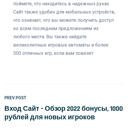
поймете, что находитесь в надежных руках.
Сайт также удобен для мобильных устройств,
что означает, что вы можете получить доступ
ко всем последним предложениям из
любого места. Вы также найдете
великолепные игровые автоматы и более
500 отличных игр, если вам повезет.
PREV POST
Вход Сайт – Обзор 2022 бонусы, 1000
рублей для новых игроков