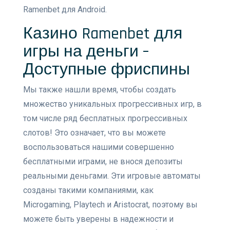
Ramenbet для Android.
Казино Ramenbet для
игры на деньги –
Доступные фриспины
Мы также нашли время, чтобы создать
множество уникальных прогрессивных игр, в
том числе ряд бесплатных прогрессивных
слотов! Это означает, что вы можете
воспользоваться нашими совершенно
бесплатными играми, не внося депозиты
реальными деньгами. Эти игровые автоматы
созданы такими компаниями, как
Microgaming, Playtech и Aristocrat, поэтому вы
можете быть уверены в надежности и