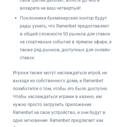
свой третий депозит, вплоть до 400%
возврата на ваш четвертый!
Поклонники букмекерских контор будут
рады узнать, что Ramenbet предоставляет
в общей сложности 50 рынков для ставок
на спортивные события в прямом эфире, а
также ряд рынков, доступных для онлайн-
ставок.
Игроки также могут наслаждаться игрой, не
выходя из собственного дома, и Ramenbet
позаботится о том, чтобы это было доступно.
Чтобы наслаждаться играми в казино, им
нужно просто загрузить приложение
Ramenbet на свое устройство, и они будут в
одно мгновение. Ramenbet предлагает как