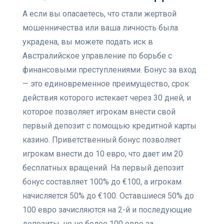
А если вы опасаетесь, что стали жертвой
мошенничества или ваша личность была
украдена, вы можете подать иск в
Австралийское управление по борьбе с
финансовыми преступлениями. Бонус за вход
— это единовременное преимущество, срок
действия которого истекает через 30 дней, и
которое позволяет игрокам внести свой
первый депозит с помощью кредитной карты
казино. Приветственный бонус позволяет
игрокам внести до 10 евро, что дает им 20
бесплатных вращений. На первый депозит
бонус составляет 100% до €100, а игрокам
начисляется 50% до €100. Оставшиеся 50% до
100 евро зачисляются на 2-й и последующие
депозиты, но не более 100 евро за