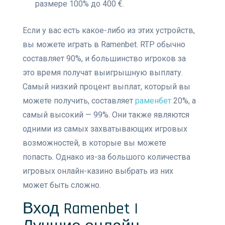
размере 100% до 400 €.
Если у вас есть какое-либо из этих устройств,
вы можете играть в Ramenbet. RTP обычно
составляет 90%, и большинство игроков за
это время получат выигрышную выплату.
Самый низкий процент выплат, который вы
можете получить, составляет
раменбет
20%, а
самый высокий — 99%. Они также являются
одними из самых захватывающих игровых
возможностей, в которые вы можете
попасть. Однако из-за большого количества
игровых онлайн-казино выбрать из них
может быть сложно.
Вход Ramenbet |