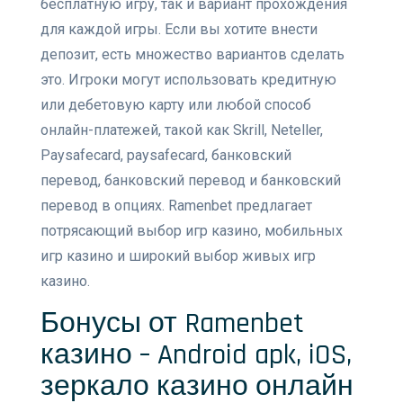
бесплатную игру, так и вариант прохождения
для каждой игры. Если вы хотите внести
депозит, есть множество вариантов сделать
это. Игроки могут использовать кредитную
или дебетовую карту или любой способ
онлайн-платежей, такой как Skrill, Neteller,
Paysafecard, paysafecard, банковский
перевод, банковский перевод и банковский
перевод в опциях. Ramenbet предлагает
потрясающий выбор игр казино, мобильных
игр казино и широкий выбор живых игр
казино.
Бонусы от Ramenbet
казино – Android apk, iOS,
зеркало казино онлайн