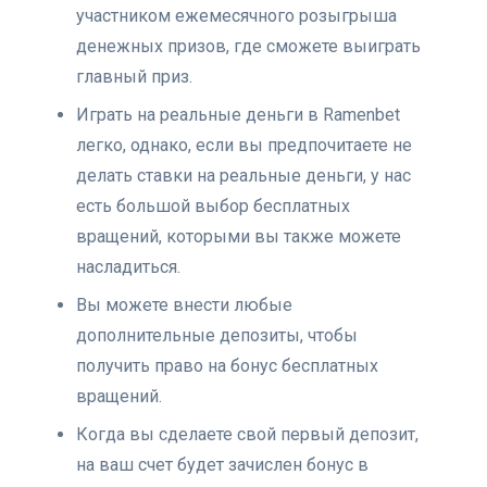
участником ежемесячного розыгрыша
денежных призов, где сможете выиграть
главный приз.
Играть на реальные деньги в Ramenbet
легко, однако, если вы предпочитаете не
делать ставки на реальные деньги, у нас
есть большой выбор бесплатных
вращений, которыми вы также можете
насладиться.
Вы можете внести любые
дополнительные депозиты, чтобы
получить право на бонус бесплатных
вращений.
Когда вы сделаете свой первый депозит,
на ваш счет будет зачислен бонус в