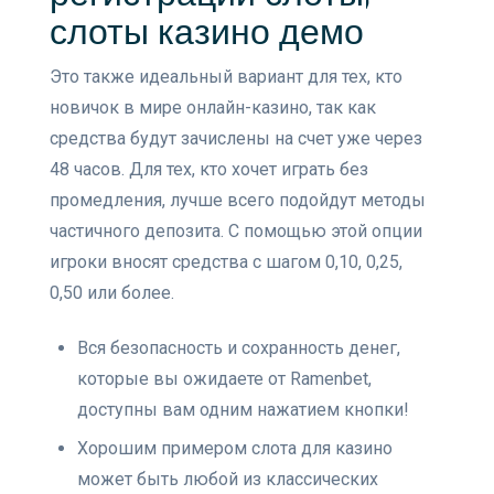
слоты казино демо
Это также идеальный вариант для тех, кто
новичок в мире онлайн-казино, так как
средства будут зачислены на счет уже через
48 часов. Для тех, кто хочет играть без
промедления, лучше всего подойдут методы
частичного депозита. С помощью этой опции
игроки вносят средства с шагом 0,10, 0,25,
0,50 или более.
Вся безопасность и сохранность денег,
которые вы ожидаете от Ramenbet,
доступны вам одним нажатием кнопки!
Хорошим примером слота для казино
может быть любой из классических