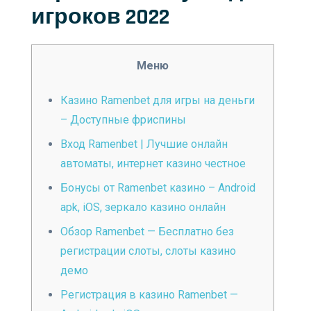
игроков 2022
Меню
Казино Ramenbet для игры на деньги
– Доступные фриспины
Вход Ramenbet | Лучшие онлайн
автоматы, интернет казино честное
Бонусы от Ramenbet казино – Android
apk, iOS, зеркало казино онлайн
Обзор Ramenbet — Бесплатно без
регистрации слоты, слоты казино
демо
Регистрация в казино Ramenbet —