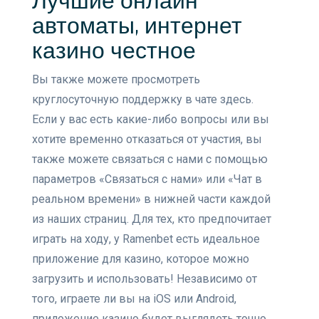
Лучшие онлайн
автоматы, интернет
казино честное
Вы также можете просмотреть
круглосуточную поддержку в чате здесь.
Если у вас есть какие-либо вопросы или вы
хотите временно отказаться от участия, вы
также можете связаться с нами с помощью
параметров «Связаться с нами» или «Чат в
реальном времени» в нижней части каждой
из наших страниц. Для тех, кто предпочитает
играть на ходу, у Ramenbet есть идеальное
приложение для казино, которое можно
загрузить и использовать! Независимо от
того, играете ли вы на iOS или Android,
приложение казино будет выглядеть точно