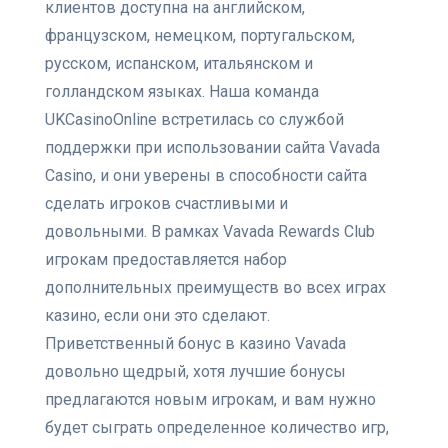
клиентов доступна на английском,
французском, немецком, португальском,
русском, испанском, итальянском и
голландском языках. Наша команда
UKCasinoOnline встретилась со службой
поддержки при использовании сайта Vavada
Casino, и они уверены в способности сайта
сделать игроков счастливыми и
довольными. В рамках Vavada Rewards Club
игрокам предоставляется набор
дополнительных преимуществ во всех играх
казино, если они это сделают.
Приветственный бонус в казино Vavada
довольно щедрый, хотя лучшие бонусы
предлагаются новым игрокам, и вам нужно
будет сыграть определенное количество игр,