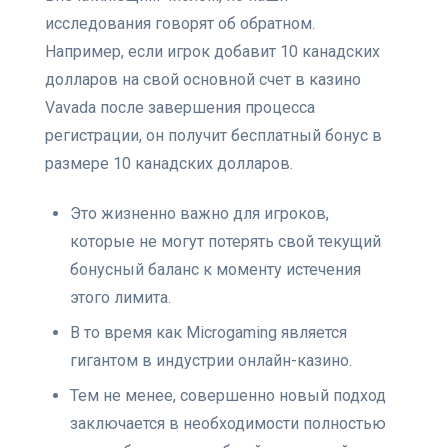
исследования говорят об обратном.
Например, если игрок добавит 10 канадских
долларов на свой основной счет в казино
Vavada после завершения процесса
регистрации, он получит бесплатный бонус в
размере 10 канадских долларов.
Это жизненно важно для игроков,
которые не могут потерять свой текущий
бонусный баланс к моменту истечения
этого лимита.
В то время как Microgaming является
гигантом в индустрии онлайн-казино.
Тем не менее, совершенно новый подход
заключается в необходимости полностью