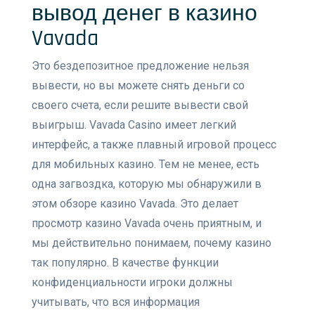
вывод денег в казино
Vavada
Это бездепозитное предложение нельзя
вывести, но вы можете снять деньги со
своего счета, если решите вывести свой
выигрыш. Vavada Casino имеет легкий
интерфейс, а также плавный игровой процесс
для мобильных казино. Тем не менее, есть
одна загвоздка, которую мы обнаружили в
этом обзоре казино Vavada. Это делает
просмотр казино Vavada очень приятным, и
мы действительно понимаем, почему казино
так популярно. В качестве функции
конфиденциальности игроки должны
учитывать, что вся информация