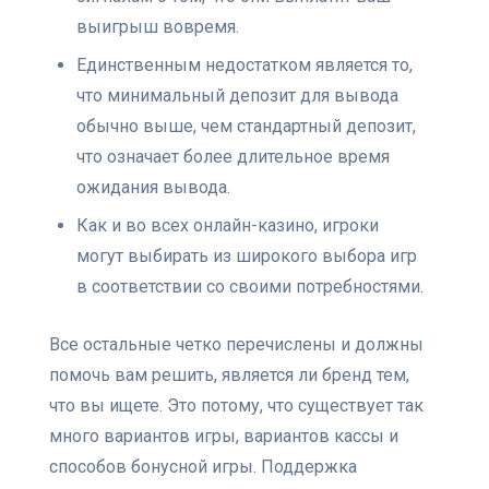
выигрыш вовремя.
Единственным недостатком является то,
что минимальный депозит для вывода
обычно выше, чем стандартный депозит,
что означает более длительное время
ожидания вывода.
Как и во всех онлайн-казино, игроки
могут выбирать из широкого выбора игр
в соответствии со своими потребностями.
Все остальные четко перечислены и должны
помочь вам решить, является ли бренд тем,
что вы ищете. Это потому, что существует так
много вариантов игры, вариантов кассы и
способов бонусной игры. Поддержка