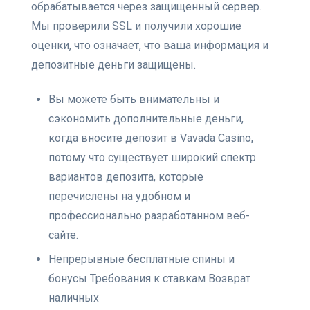
обрабатывается через защищенный сервер.
Мы проверили SSL и получили хорошие
оценки, что означает, что ваша информация и
депозитные деньги защищены.
Вы можете быть внимательны и
сэкономить дополнительные деньги,
когда вносите депозит в Vavada Casino,
потому что существует широкий спектр
вариантов депозита, которые
перечислены на удобном и
профессионально разработанном веб-
сайте.
Непрерывные бесплатные спины и
бонусы Требования к ставкам Возврат
наличных