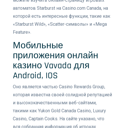
можете изучить онлайн-страницу игровых
автоматов Starburst на Casino.com Canada, на
которой есть интересные функции, такие как
«Starburst Wild», «Scatter-символы» и «Mega
Feature».
Мобильные
приложения онлайн
казино Vavada для
Android, IOS
Оно является частью Casino Rewards Group,
которая известна своей солидной репутацией
и высококачественными веб-сайтами,
такими как Yukon Gold Canada Casino, Luxury
Casino, Captain Cooks. На сайте указано, что
вся собранная информация об игроках