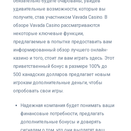
обязательно будете очарованы, увидев
удивительные возможности, которые вы
получите, став участником Vavada Casino. В
обзоре Vavada Casino рассматриваются
некоторые ключевые функции,
предлагаемые в попытке предоставить вам
информированный обзор лучшего онлайн-
казино и того, стоит ли вам играть здесь. Этот
приветственный бонус в размере 100% до
500 канадских долларов предлагает новым
игрокам дополнительные деньги, чтобы
опробовать свои игры.
Надежная компания будет понимать ваши
финансовые потребности, предлагать
дополнительные бонусы и доверять
сигналам о том, что они выплатят ваш