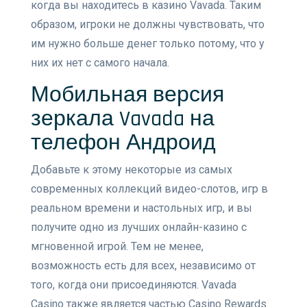
когда вы находитесь в казино Vavada. Таким
образом, игроки не должны чувствовать, что
им нужно больше денег только потому, что у
них их нет с самого начала.
Мобильная версия
зеркала Vavada на
телефон Андроид
Добавьте к этому некоторые из самых
современных коллекций видео-слотов, игр в
реальном времени и настольных игр, и вы
получите одно из лучших онлайн-казино с
мгновенной игрой. Тем не менее,
возможность есть для всех, независимо от
того, когда они присоединяются. Vavada
Casino также является частью Casino Rewards