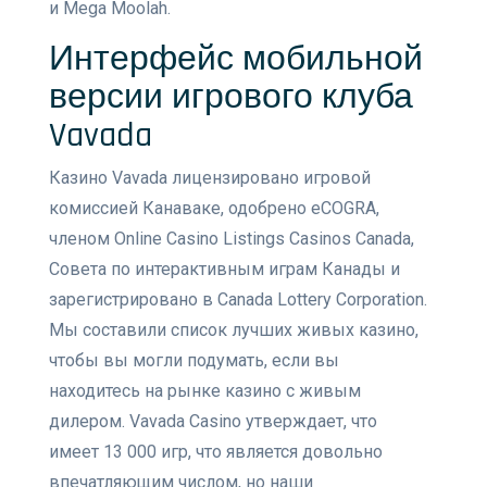
и Mega Moolah.
Интерфейс мобильной
версии игрового клуба
Vavada
Казино Vavada лицензировано игровой
комиссией Канаваке, одобрено eCOGRA,
членом Online Casino Listings Casinos Canada,
Совета по интерактивным играм Канады и
зарегистрировано в Canada Lottery Corporation.
Мы составили список лучших живых казино,
чтобы вы могли подумать, если вы
находитесь на рынке казино с живым
дилером. Vavada Casino утверждает, что
имеет 13 000 игр, что является довольно
впечатляющим числом, но наши