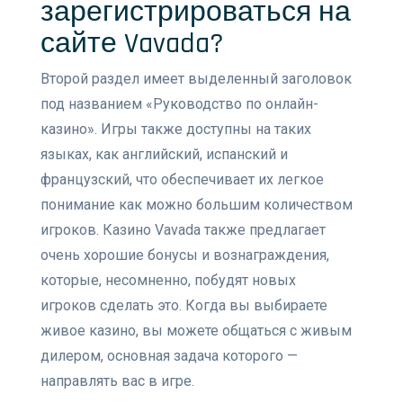
зарегистрироваться на
сайте Vavada?
Второй раздел имеет выделенный заголовок
под названием «Руководство по онлайн-
казино». Игры также доступны на таких
языках, как английский, испанский и
французский, что обеспечивает их легкое
понимание как можно большим количеством
игроков. Казино Vavada также предлагает
очень хорошие бонусы и вознаграждения,
которые, несомненно, побудят новых
игроков сделать это. Когда вы выбираете
живое казино, вы можете общаться с живым
дилером, основная задача которого —
направлять вас в игре.