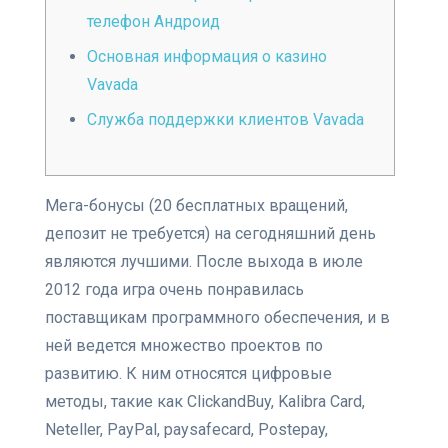
телефон Андроид
Основная информация о казино
Vavada
Служба поддержки клиентов Vavada
Мега-бонусы (20 бесплатных вращений,
депозит не требуется) на сегодняшний день
являются лучшими. После выхода в июле
2012 года игра очень понравилась
поставщикам программного обеспечения, и в
ней ведется множество проектов по
развитию. К ним относятся цифровые
методы, такие как ClickandBuy, Kalibra Card,
Neteller, PayPal, paysafecard, Postepay,