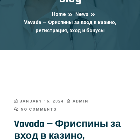
Home
News
Vavada — Фриспины за вход в казино,
регистрация, вход и бонусы
JANUARY 16, 2024
ADMIN
NO COMMENTS
Vavada — Фриспины за
вход в казино,