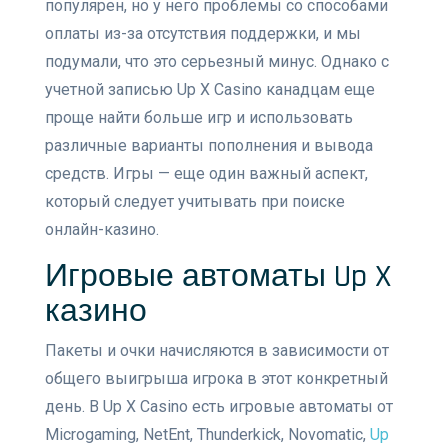
популярен, но у него проблемы со способами
оплаты из-за отсутствия поддержки, и мы
подумали, что это серьезный минус. Однако с
учетной записью Up X Casino канадцам еще
проще найти больше игр и использовать
различные варианты пополнения и вывода
средств. Игры — еще один важный аспект,
который следует учитывать при поиске
онлайн-казино.
Игровые автоматы Up X
казино
Пакеты и очки начисляются в зависимости от
общего выигрыша игрока в этот конкретный
день. В Up X Casino есть игровые автоматы от
Microgaming, NetEnt, Thunderkick, Novomatic,
Up