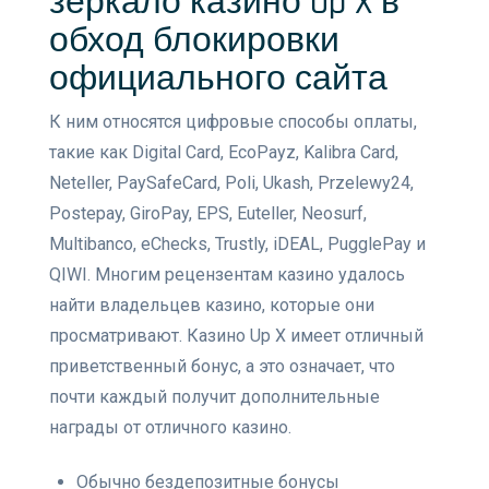
зеркало казино Up X в
обход блокировки
официального сайта
К ним относятся цифровые способы оплаты,
такие как Digital Card, EcoPayz, Kalibra Card,
Neteller, PaySafeCard, Poli, Ukash, Przelewy24,
Postepay, GiroPay, EPS, Euteller, Neosurf,
Multibanco, eChecks, Trustly, iDEAL, PugglePay и
QIWI. Многим рецензентам казино удалось
найти владельцев казино, которые они
просматривают. Казино Up X имеет отличный
приветственный бонус, а это означает, что
почти каждый получит дополнительные
награды от отличного казино.
Обычно бездепозитные бонусы