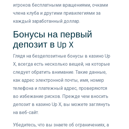
игроков бесплатными вращениями, очками
члена клуба и другими привилегиями за
каждый заработанный доллар.
Бонусы на первый
депозит в Up X
Глядя на бездепозитные бонусы в казино Up
X, всегда есть несколько вещей, на которые
следует обратить внимание. Такие данные,
как адрес электронной почты, имя, номер
телефона и платежный адрес, проверяются
во избежание рисков. Прежде чем вносить
депозит в казино Up X, вы можете заглянуть
на веб-сайт.
Убедитесь, что вы знаете об ограничениях, а