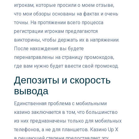
игрокам, которые просили о моем отзыве,
что мои обзоры основаны на фактах и ​​очень
точны. На протяжении всего процесса
регистрации игрокам предлагаются
викторины, чтобы держать их в напряжении.
После нахождения вы будете
перенаправлены на страницу промокодов,
где вам нужно будет ввести свой промокод.
Депозиты и скорость
вывода
Единственная проблема с мобильными
казино заключается в том, что большинство
из них предназначены только для мобильных
телефонов, а не для планшетов. Казино Up X
в решающей степени предоставляет эту