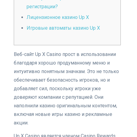
регистрации?
Лицензионное казино Up X
Игровые автоматы казино Up X
Веб-сайт Up X Casino прост в использовании
благодаря хорошо продуманному меню и
интуитивно понятным значкам. Это не только
обеспечивает безопасность игроков, но и
добавляет сил, поскольку игроки уже
доверяют компании с репутацией. Они
наполнили казино оригинальным контентом,
включая новые игры казино и рекламные
акции.
Up X Casino является членом Casino Rewards