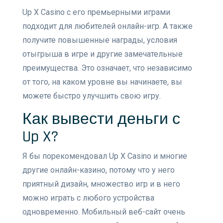
Up X Casino с его премьерными играми
подходит для любителей онлайн-игр. А также
получите повышенные награды, условия
отыгрыша в игре и другие замечательные
преимущества. Это означает, что независимо
от того, на каком уровне вы начинаете, вы
можете быстро улучшить свою игру.
Как вывести деньги с
Up X?
Я бы порекомендовал Up X Casino и многие
другие онлайн-казино, потому что у него
приятный дизайн, множество игр и в него
можно играть с любого устройства
одновременно. Мобильный веб-сайт очень