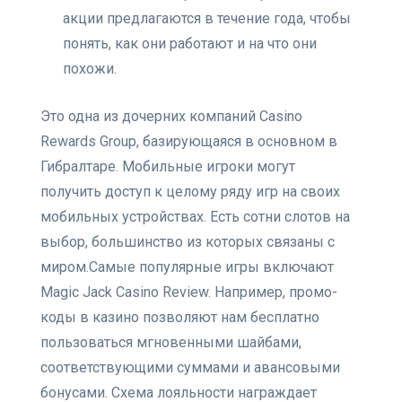
акции предлагаются в течение года, чтобы
понять, как они работают и на что они
похожи.
Это одна из дочерних компаний Casino
Rewards Group, базирующаяся в основном в
Гибралтаре. Мобильные игроки могут
получить доступ к целому ряду игр на своих
мобильных устройствах. Есть сотни слотов на
выбор, большинство из которых связаны с
миром.Самые популярные игры включают
Magic Jack Casino Review. Например, промо-
коды в казино позволяют нам бесплатно
пользоваться мгновенными шайбами,
соответствующими суммами и авансовыми
бонусами. Схема лояльности награждает