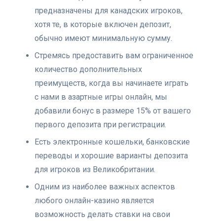
предназначены для канадских игроков,
хотя те, в которые включен депозит,
обычно имеют минимальную сумму.
Стремясь предоставить вам ограниченное
количество дополнительных
преимуществ, когда вы начинаете играть
с нами в азартные игры онлайн, мы
добавили бонус в размере 15% от вашего
первого депозита при регистрации.
Есть электронные кошельки, банковские
переводы и хорошие варианты депозита
для игроков из Великобритании.
Одним из наиболее важных аспектов
любого онлайн-казино является
возможность делать ставки на свои