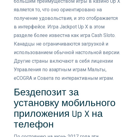
большим преимуществом игры в казино Up X
является то, что оно ориентировано на
получение удовольствия, и это отображается
в интерфейсе. Игра Jackpot Up X в этом
разделе более известна как игра Cash Sloto.
Канадцы не ограничиваются загрузкой и
использованием обычной настольной версии.
Другие страны включают в себя лицензии
Управления по азартным играм Мальты,
eCOGRA и Совета по интерактивным играм.
Бездепозит за
установку мобильного
приложения Up X на
телефон
По состоянию на июнь 2017 года эти