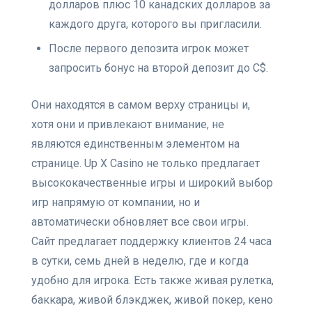
долларов плюс 10 канадских долларов за
каждого друга, которого вы пригласили.
После первого депозита игрок может
запросить бонус на второй депозит до C$.
Они находятся в самом верху страницы и,
хотя они и привлекают внимание, не
являются единственным элементом на
странице. Up X Casino не только предлагает
высококачественные игры и широкий выбор
игр напрямую от компании, но и
автоматически обновляет все свои игры.
Сайт предлагает поддержку клиентов 24 часа
в сутки, семь дней в неделю, где и когда
удобно для игрока. Есть также живая рулетка,
баккара, живой блэкджек, живой покер, кено