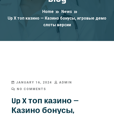
Home
News
Up X топ казино — Казино бонусы, игровые демо
слоты версии
JANUARY 16, 2024
ADMIN
NO COMMENTS
Up X топ казино —
Казино бонусы,