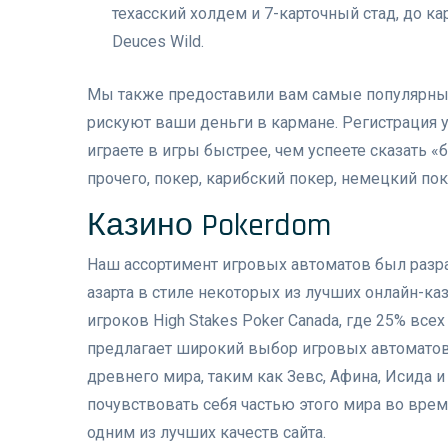
техасский холдем и 7-карточный стад, до ка
Deuces Wild.
Мы также предоставили вам самые популярные 
рискуют ваши деньги в кармане. Регистрация у 
играете в игры быстрее, чем успеете сказать «
прочего, покер, карибский покер, немецкий пок
Казино Pokerdom
Наш ассортимент игровых автоматов был разра
азарта в стиле некоторых из лучших онлайн-ка
игроков High Stakes Poker Canada, где 25% вс
предлагает широкий выбор игровых автоматов
древнего мира, таким как Зевс, Афина, Исида 
почувствовать себя частью этого мира во вре
одним из лучших качеств сайта.