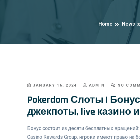
Home
News
JANUARY 16, 2024
ADMIN
NO COMM
Pokerdom Слоты | Бону
джекпоты, live казино 
Бонус состоит из десяти бесплатных вращений: с
Casino Rewards Group, игроки имеют право на б