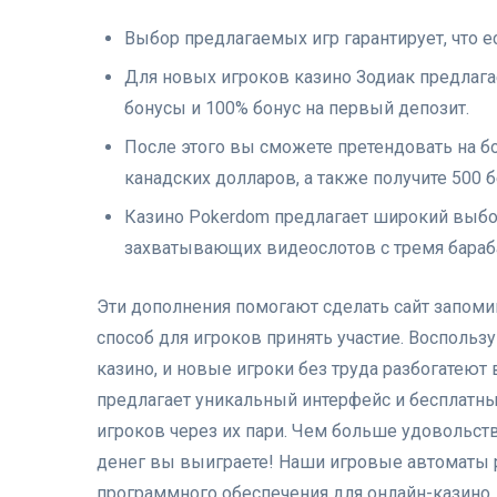
Выбор предлагаемых игр гарантирует, что е
Для новых игроков казино Зодиак предлаг
бонусы и 100% бонус на первый депозит.
После этого вы сможете претендовать на б
канадских долларов, а также получите 500 б
Казино Pokerdom предлагает широкий выбор
захватывающих видеослотов с тремя бараба
Эти дополнения помогают сделать сайт запоми
способ для игроков принять участие. Восполь
казино, и новые игроки без труда разбогатеют
предлагает уникальный интерфейс и бесплатны
игроков через их пари. Чем больше удовольств
денег вы выиграете! Наши игровые автоматы 
программного обеспечения для онлайн-казино,