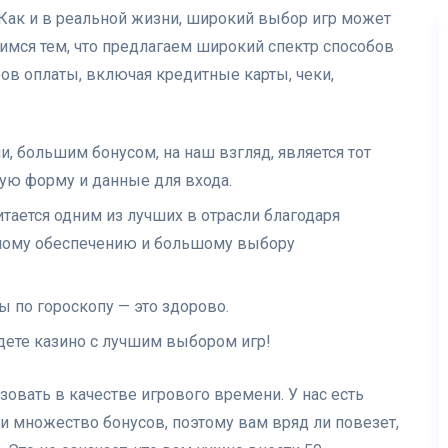
 Как и в реальной жизни, широкий выбор игр может
димся тем, что предлагаем широкий спектр способов
ов оплаты, включая кредитные карты, чеки,
и, большим бонусом, на наш взгляд, является тот
ную форму и данные для входа.
итается одним из лучших в отрасли благодаря
ному обеспечению и большому выбору
ы по гороскопу — это здорово.
дете казино с лучшим выбором игр!
овать в качестве игрового времени. У нас есть
и множество бонусов, поэтому вам вряд ли повезет,