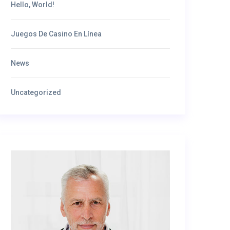
Hello, World!
Juegos De Casino En Línea
News
Uncategorized