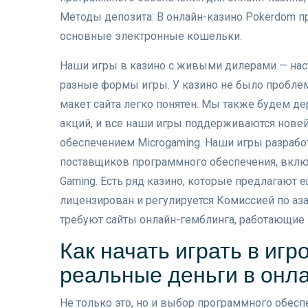
Методы депозита: В онлайн-казино Pokerdom п
основные электронные кошельки.
Наши игры в казино с живыми дилерами — нас
разные формы игры. У казино не было проблем 
макет сайта легко понятен. Мы также будем д
акций, и все наши игры поддерживаются но
обеспечением Microgaming. Наши игры разраб
поставщиков программного обеспечения, включая 
Gaming. Есть ряд казино, которые предлагают 
лицензирован и регулируется Комиссией по аз
требуют сайты онлайн-гемблинга, работающие 
Как начать играть в иг
реальные деньги в онла
Не только это, но и выбор программного обесп