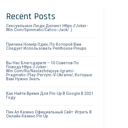
Recent Posts
Сексуальные Люди Делают Https://joker-
Win.com/spinmatic/calico-Jack/ :)
Причина Номер Один, По Которой Вам
Следует Использовать Penthouse Pinups
Вы Нас Благодарите – 10 Советов По
Поводу Https://joker-
Win.com/ru/naslazhdajsya-Igrami-
Pragmatic-Play-Pervym-V-Ukraine/, Которые
Вам Нужно Знать
Как Найти Время Для Pin-Up В Google В 2021
Году
Пин Ап Казино Официальный Сайт: Играть В
Онлайн Казино Pin Up