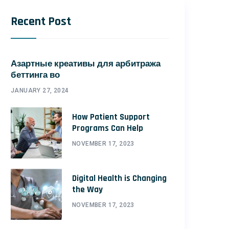
Recent Post
Азартные креативы для арбитража
беттинга во
JANUARY 27, 2024
How Patient Support
Programs Can Help
NOVEMBER 17, 2023
Digital Health is Changing
the Way
NOVEMBER 17, 2023