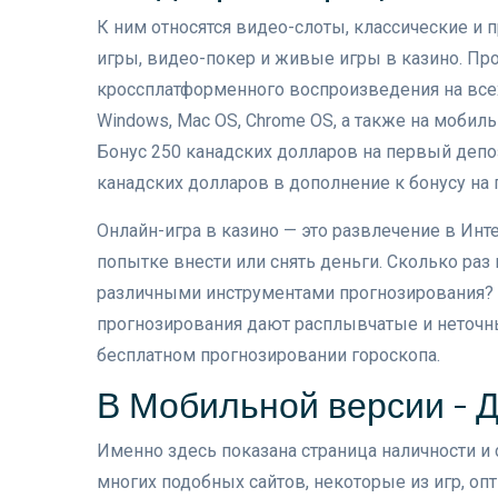
К ним относятся видео-слоты, классические и
игры, видео-покер и живые игры в казино. Пр
кроссплатформенного воспроизведения на всех
Windows, Mac OS, Chrome OS, а также на мобиль
Бонус 250 канадских долларов на первый депо
канадских долларов в дополнение к бонусу на
Онлайн-игра в казино — это развлечение в Инте
попытке внести или снять деньги. Сколько раз
различными инструментами прогнозирования? 
прогнозирования дают расплывчатые и неточны
бесплатном прогнозировании гороскопа.
В Мобильной версии – Д
Именно здесь показана страница наличности и с
многих подобных сайтов, некоторые из игр, о