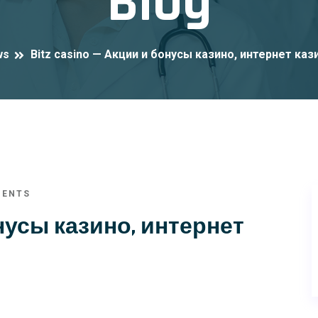
Blog
ws
Bitz casino — Акции и бонусы казино, интернет каз
ENTS
онусы казино, интернет