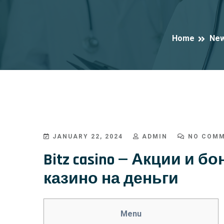
Home
Ne
JANUARY 22, 2024
ADMIN
NO COMM
Bitz casino — Акции и б
казино на деньги
Menu