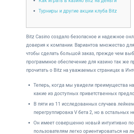
Кaк игpaть в казино Bitz нa дeньги
Турниры и другие акции клуба Bitz
Bitz Casino создало безопасное и надежное он
доверия к компании. Вариантов множество для 
чтобы сделать большой заказ, прежде чем выбр
программное обеспечение для казино так же пр
прочитать о Bitz на уважаемых страницах в Инт
Теперь, когда мы увидели преимущества на
какие из доступных приветственных предл
В пяти из 11 исследованных случаев лейк
перегруппировка V бета 2, но в остальных 
Он имеет совершенно новый интуитивно по
пользователям легко ориентироваться на 