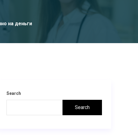
ино на деньги
Search
Search