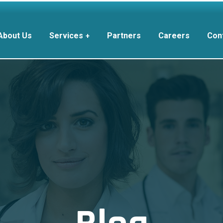
About Us
Services
Partners
Careers
Con