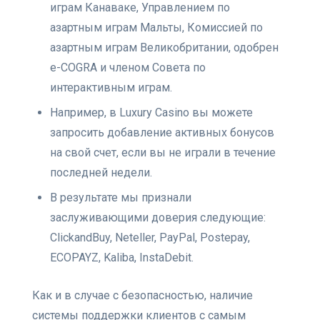
играм Канаваке, Управлением по
азартным играм Мальты, Комиссией по
азартным играм Великобритании, одобрен
e-COGRA и членом Совета по
интерактивным играм.
Например, в Luxury Casino вы можете
запросить добавление активных бонусов
на свой счет, если вы не играли в течение
последней недели.
В результате мы признали
заслуживающими доверия следующие:
ClickandBuy, Neteller, PayPal, Postepay,
ECOPAYZ, Kaliba, InstaDebit.
Как и в случае с безопасностью, наличие
системы поддержки клиентов с самым