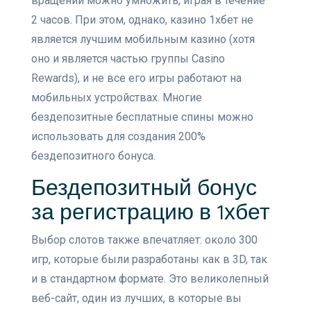
вращений можно умножить, играя в течение
2 часов. При этом, однако, казино 1хбет не
является лучшим мобильным казино (хотя
оно и является частью группы Casino
Rewards), и не все его игры работают на
мобильных устройствах. Многие
бездепозитные бесплатные спины можно
использовать для создания 200%
бездепозитного бонуса.
Бездепозитный бонус
за регистрацию в 1хбет
Выбор слотов также впечатляет: около 300
игр, которые были разработаны как в 3D, так
и в стандартном формате. Это великолепный
веб-сайт, один из лучших, в которые вы