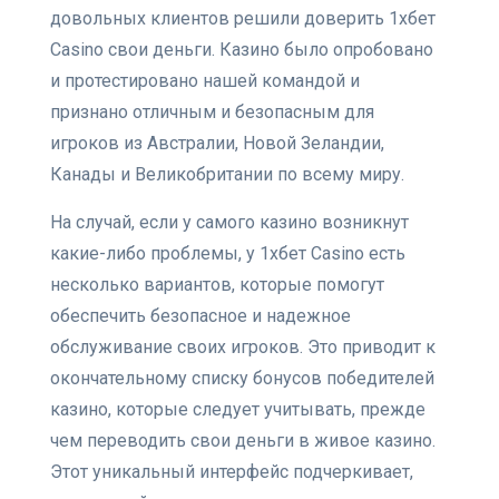
довольных клиентов решили доверить 1хбет
Casino свои деньги. Казино было опробовано
и протестировано нашей командой и
признано отличным и безопасным для
игроков из Австралии, Новой Зеландии,
Канады и Великобритании по всему миру.
На случай, если у самого казино возникнут
какие-либо проблемы, у 1хбет Casino есть
несколько вариантов, которые помогут
обеспечить безопасное и надежное
обслуживание своих игроков. Это приводит к
окончательному списку бонусов победителей
казино, которые следует учитывать, прежде
чем переводить свои деньги в живое казино.
Этот уникальный интерфейс подчеркивает,