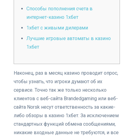
Способы пополнения счета в
интернет-казино 1хбет
1хбет с живыми дилерами
Лучшие игровые автоматы в казино
1хбет
Наконец, раз в месяц казино проводит опрос,
чтобы узнать, что игроки думают об их
сервисе. Точно так же только несколько
клиентов с веб-сайта Brandedgaming или веб-
сайта Norsk несут ответственность за какие-
либо обзоры в казино 1хбет. За исключением
стандартных функций обмена сообщениями,
никакие входные данные не требуются, и все