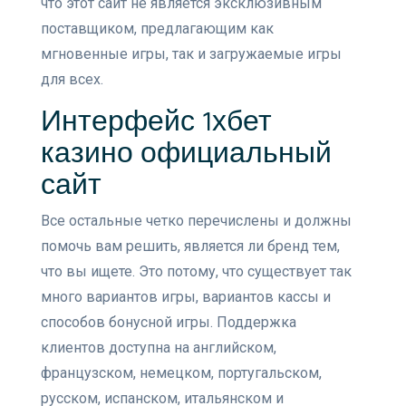
что этот сайт не является эксклюзивным
поставщиком, предлагающим как
мгновенные игры, так и загружаемые игры
для всех.
Интерфейс 1хбет
казино официальный
сайт
Все остальные четко перечислены и должны
помочь вам решить, является ли бренд тем,
что вы ищете. Это потому, что существует так
много вариантов игры, вариантов кассы и
способов бонусной игры. Поддержка
клиентов доступна на английском,
французском, немецком, португальском,
русском, испанском, итальянском и