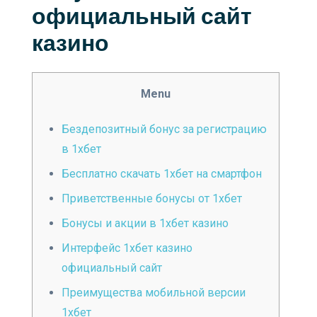
официальный сайт
казино
Menu
Бездепозитный бонус за регистрацию
в 1хбет
Бесплатно скачать 1хбет на смартфон
Приветственные бонусы от 1хбет
Бонусы и акции в 1хбет казино
Интерфейс 1хбет казино
официальный сайт
Преимущества мобильной версии
1хбет