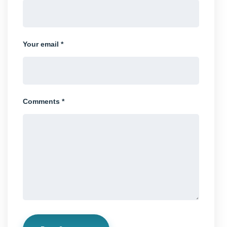
Your email *
Comments *