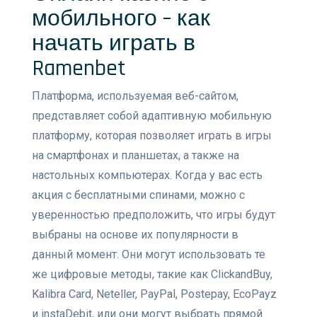
мобильного – как
начать играть в
Ramenbet
Платформа, используемая веб-сайтом,
представляет собой адаптивную мобильную
платформу, которая позволяет играть в игры
на смартфонах и планшетах, а также на
настольных компьютерах. Когда у вас есть
акция с бесплатными спинами, можно с
уверенностью предположить, что игры будут
выбраны на основе их популярности в
данный момент. Они могут использовать те
же цифровые методы, такие как ClickandBuy,
Kalibra Card, Neteller, PayPal, Postepay, EcoPayz
и instaDebit, или они могут выбрать прямой