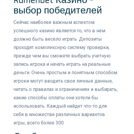
Ramenbet Казино –
выбор победителей
Сейчас наиболее важным аспектом
успешного казино является то, что в нем
должно быть весело играть. Депозиты
проходят комплексную систему проверки,
прежде чем вы сможете выбрать учетную
запись игрока и начать играть на реальные
деньги. Очень простым и понятным способом
игроки могут вводить свои личные данные,
читать о правилах и ограничениях и выбирать,
какие способы оплаты они хотели бы
использовать. Каждый найдет что-то для
себя в множестве различных вариантов
игры, всего более 300.