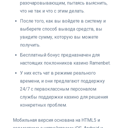
разочаровывающим, пытаясь выяснить,
что не так и что с этим делать.
После того, как вы войдете в систему и
выберете способ вывода средств, вы
увидите сумму, которую вы можете
получить.
Бесплатный бонус предназначен для
настоящих поклонников казино Ramenbet.
У них есть чат в режиме реального
времени, и они предлагают поддержку
24/7 с первоклассным персоналом
службы поддержки казино для решения
конкретных проблем.
Мобильная версия основана на HTML5 и