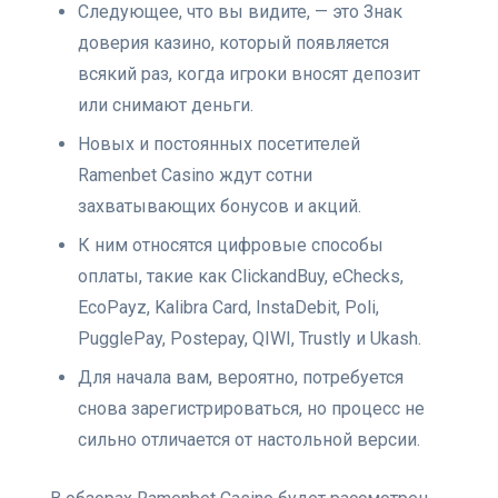
Следующее, что вы видите, — это Знак
доверия казино, который появляется
всякий раз, когда игроки вносят депозит
или снимают деньги.
Новых и постоянных посетителей
Ramenbet Casino ждут сотни
захватывающих бонусов и акций.
К ним относятся цифровые способы
оплаты, такие как ClickandBuy, eChecks,
EcoPayz, Kalibra Card, InstaDebit, Poli,
PugglePay, Postepay, QIWI, Trustly и Ukash.
Для начала вам, вероятно, потребуется
снова зарегистрироваться, но процесс не
сильно отличается от настольной версии.