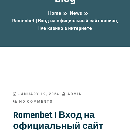
Home
News
Ramenbet | Вход на официальный сайт казино,
live казино в интернете
JANUARY 19, 2024
ADMIN
NO COMMENTS
Ramenbet | Вход на
официальный сайт