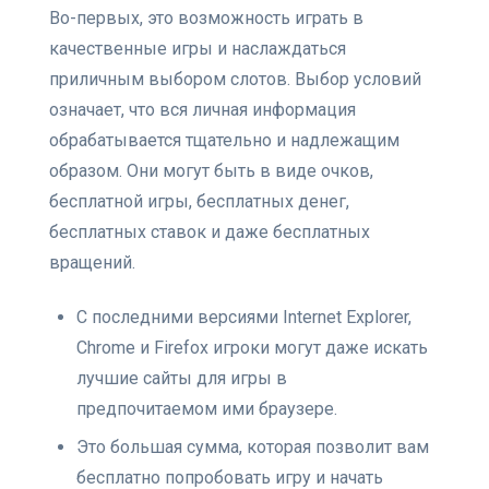
Во-первых, это возможность играть в
качественные игры и наслаждаться
приличным выбором слотов. Выбор условий
означает, что вся личная информация
обрабатывается тщательно и надлежащим
образом. Они могут быть в виде очков,
бесплатной игры, бесплатных денег,
бесплатных ставок и даже бесплатных
вращений.
С последними версиями Internet Explorer,
Chrome и Firefox игроки могут даже искать
лучшие сайты для игры в
предпочитаемом ими браузере.
Это большая сумма, которая позволит вам
бесплатно попробовать игру и начать