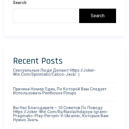
Search
Search
Recent Posts
Сексуальные Люди Делают Https://joker-
Win.com/spinmatic/calico-Jack/ :)
Причина Номер Один, По Которой Вам Следует
Использовать Penthouse Pinups
Вы Нас Благодарите – 10 Советов По Поводу
Https://joker-Win.com/ru/naslazhdajsya-Igrami-
Pragmatic-Play-Pervym-V-Ukraine/, Которые Вам
Нужно Знать