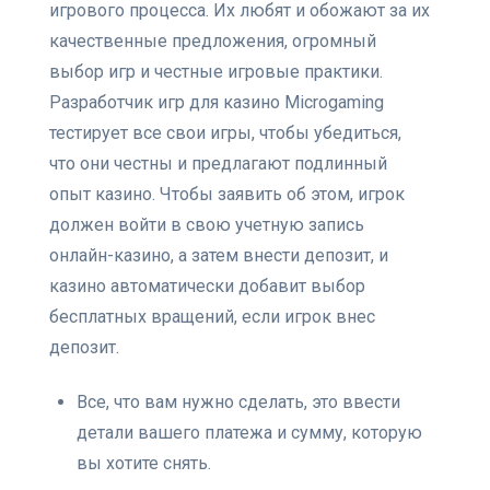
игрового процесса. Их любят и обожают за их
качественные предложения, огромный
выбор игр и честные игровые практики.
Разработчик игр для казино Microgaming
тестирует все свои игры, чтобы убедиться,
что они честны и предлагают подлинный
опыт казино. Чтобы заявить об этом, игрок
должен войти в свою учетную запись
онлайн-казино, а затем внести депозит, и
казино автоматически добавит выбор
бесплатных вращений, если игрок внес
депозит.
Все, что вам нужно сделать, это ввести
детали вашего платежа и сумму, которую
вы хотите снять.