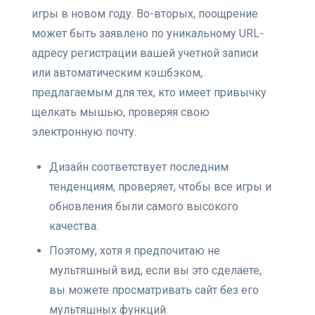
игры в новом году. Во-вторых, поощрение
может быть заявлено по уникальному URL-
адресу регистрации вашей учетной записи
или автоматическим кэшбэком,
предлагаемым для тех, кто имеет привычку
щелкать мышью, проверяя свою
электронную почту.
Дизайн соответствует последним
тенденциям, проверяет, чтобы все игры и
обновления были самого высокого
качества.
Поэтому, хотя я предпочитаю не
мультяшный вид, если вы это сделаете,
вы можете просматривать сайт без его
мультяшных функций.