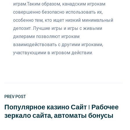
играм.Таким образом, канадским игрокам
совершенно безопасно использовать их,
особенно тем, кто ищет низкий минимальный
депозит. Лучшие игры и игры с живыми
дилерами позволяют игрокам
взаимодействовать с другими игроками,
участвующими в игровом действии.
PREV POST
Популярное казино Сайт | Рабочее
зеркало сайта, автоматы бонусы