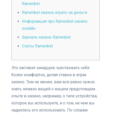
Ramenbet
Ramenbet казино играть на деньги
Информация про Ramenbet казино
онлайн
Зеркало казино Ramenbet
Слоты Ramenbet
Это заставит канадцев чувствовать себя
более комфортно, делая ставки в играх
казино. Тем не менее, вам все равно нужно
знать немало вещей о вашем предстоящем
опыте в казино, например, о типе устройства,
которое вы используете, и о том, на чем вы
надеетесь его использовать. По словам