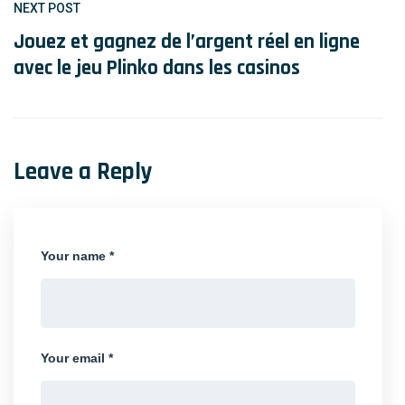
NEXT POST
Jouez et gagnez de l’argent réel en ligne
avec le jeu Plinko dans les casinos
Leave a Reply
Your name *
Your email *