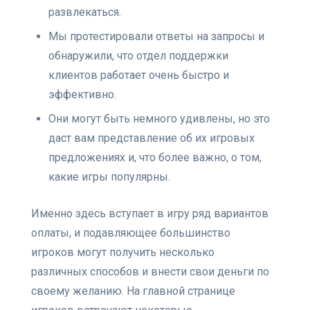
развлекаться.
Мы протестировали ответы на запросы и
обнаружили, что отдел поддержки
клиентов работает очень быстро и
эффективно.
Они могут быть немного удивлены, но это
даст вам представление об их игровых
предложениях и, что более важно, о том,
какие игры популярны.
Именно здесь вступает в игру ряд вариантов
оплаты, и подавляющее большинство
игроков могут получить несколько
различных способов и внести свои деньги по
своему желанию. На главной странице