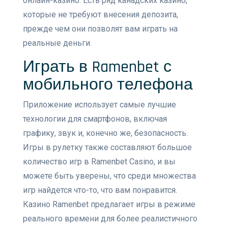
онлайн-казино. Есть ряд канадских казино,
которые не требуют внесения депозита,
прежде чем они позволят вам играть на
реальные деньги.
Играть в Ramenbet с
мобильного телефона
Приложение использует самые лучшие
технологии для смартфонов, включая
графику, звук и, конечно же, безопасность.
Игры в рулетку также составляют большое
количество игр в Ramenbet Casino, и вы
можете быть уверены, что среди множества
игр найдется что-то, что вам понравится.
Казино Ramenbet предлагает игры в режиме
реального времени для более реалистичного