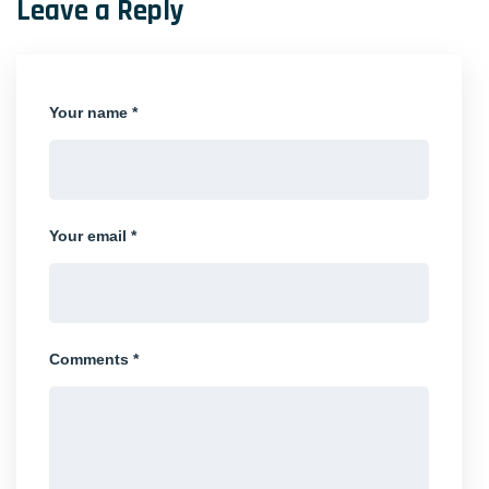
Leave a Reply
Your name *
Your email *
Comments *