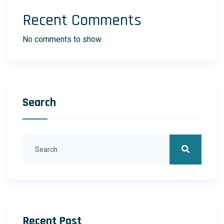
Recent Comments
No comments to show.
Search
Recent Post