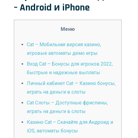
– Android и iPhone
Меню
Cat – Мобильная версия казино,
игровые автоматы демо игры
Вход Cat – Бонусы для игроков 2022,
быстрые и надежные выплаты
Личный кабинет Cat — Казино бонусы,
играть на деньги в слоты
Cat Слоты – Доступные фриспины,
играть на деньги в слоты
Казино Cat – Скачайте для Андроид и
iOS, автоматы бонусы