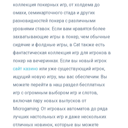
коллекция покерных игр, от холдема до
омахи, семикарточного стада и других
разновидностей покера с различными
уровнями ставок. Если вам нравятся более
захватывающие игры в покер, чем обычные
сидячие и фолдные игры, в Cat также есть
фантастическая коллекция игр для игроков в
покер на вечеринках. Если вы новый игрок
сайт казино
или уже существующий игрок,
ищущий новую игру, мы вас обеспечим. Вы
можете перейти в наш раздел бесплатных
игр с огромным выбором игр и слотов,
включая пару новых выпусков от
Microgaming. От игровых автоматов до ряда
лучших настольных игр и даже нескольких
отличных новинок, которые вы можете