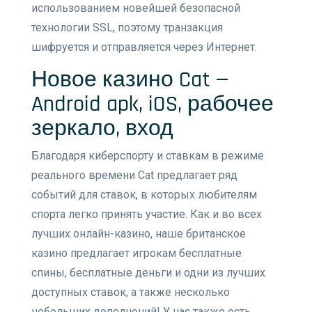
использованием новейшей безопасной
технологии SSL, поэтому транзакция
шифруется и отправляется через Интернет.
Новое казино Cat —
Android apk, iOS, рабочее
зеркало, вход
Благодаря киберспорту и ставкам в режиме
реального времени Cat предлагает ряд
событий для ставок, в которых любителям
спорта легко принять участие. Как и во всех
лучших онлайн-казино, наше британское
казино предлагает игрокам бесплатные
спины, бесплатные деньги и одни из лучших
доступных ставок, а также несколько
небольших дополнений! У нас также есть