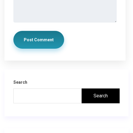
Post Comment
Search
Search