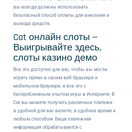
вы всегда должны использовать
безопасный способ оплаты для внесения и
вывода средств.
Cat онлайн слоты —
Выигрывайте здесь,
слоты казино демо
Все это доступно для вас, чтобы вы могли
играть прямо в своем веб-браузере и
мобильном браузере, и все это с
беспроблемным опытом игры в Интернете. В
Cat вы можете получать различные платежи
в удобной для вас валюте, в удобное время и
любым способом. Ваша платежная
информация обрабатывается с