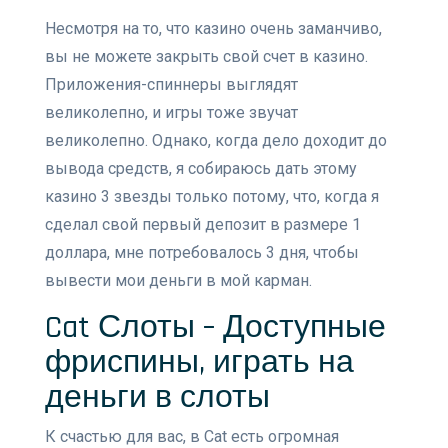
Несмотря на то, что казино очень заманчиво,
вы не можете закрыть свой счет в казино.
Приложения-спиннеры выглядят
великолепно, и игры тоже звучат
великолепно. Однако, когда дело доходит до
вывода средств, я собираюсь дать этому
казино 3 звезды только потому, что, когда я
сделал свой первый депозит в размере 1
доллара, мне потребовалось 3 дня, чтобы
вывести мои деньги в мой карман.
Cat Слоты – Доступные
фриспины, играть на
деньги в слоты
К счастью для вас, в Cat есть огромная