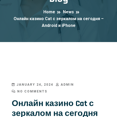
Home
News
Онлайн казино Cat с зеркалом на сегодня –
Android и iPhone
JANUARY 24, 2024
ADMIN
NO COMMENTS
Онлайн казино Cat с
зеркалом на сегодня