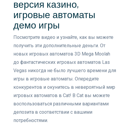
версия казино,
игровые автоматы
демо игры
Посмотрите видео и узнайте, как вы можете
получить эти дополнительные деньги. От
новых игровых автоматов 3D Mega Moolah
до фантастических игровых автоматов Las
Vegas никогда не было лучшего времени для
игры в игровые автоматы. Опередите
конкурентов и окунитесь в невероятный мир
игровых автоматов в Cat! В Cat вы можете
воспользоваться различными вариантами
депозита в соответствии с вашими
потребностями.