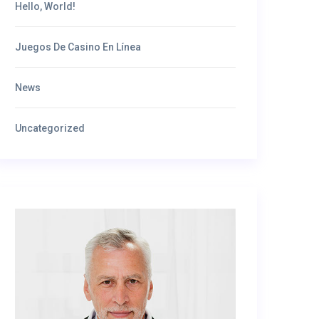
Hello, World!
Juegos De Casino En Línea
News
Uncategorized