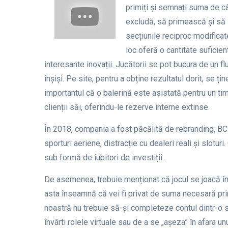
primiți și semnați suma de c
excludă, să primească și să
secțiunile reciproc modificat
loc oferă o cantitate suficie
interesante inovații. Jucătorii se pot bucura de un flu
înșiși. Pe site, pentru a obține rezultatul dorit, se ț
importantul că o balerină este asistată pentru un ti
clienții săi, oferindu-le rezerve interne extinse.
În 2018, compania a fost păcălită de rebranding, BC a
sporturi aeriene, distracție cu dealeri reali și slot
sub formă de iubitori de investiții.
De asemenea, trebuie menționat că jocul se joacă în
asta înseamnă că vei fi privat de suma necesară prin 
noastră nu trebuie să-și completeze contul dintr-o si
învârti rolele virtuale sau de a se „așeza” în afara u