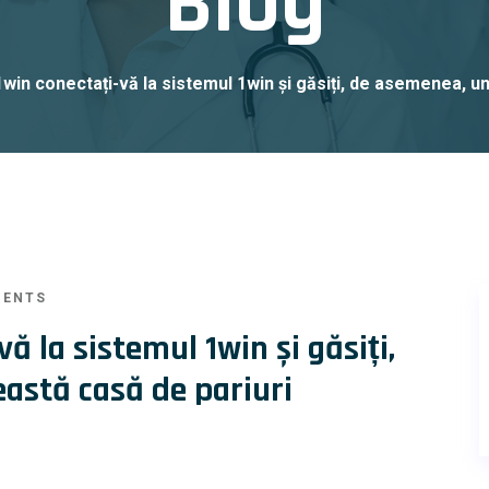
Blog
1win conectați-vă la sistemul 1win și găsiți, de asemenea, u
ENTS
vă la sistemul 1win și găsiți,
eastă casă de pariuri