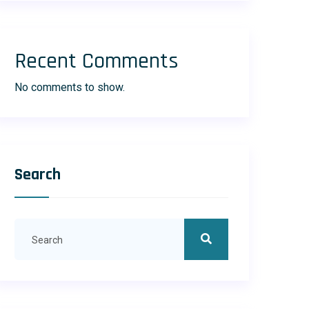
Recent Comments
No comments to show.
Search