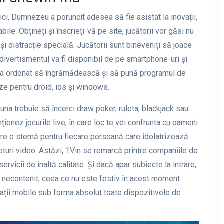
ci, Dumnezeu a poruncit adesea să fie asistat la inovații,
bile. Obțineți și înscrieți-vă pe site, jucătorii vor găsi nu
și distracție specială. Jucătorii sunt bineveniți să joace
t divertismentul va fi disponibil de pe smartphone-uri și
eu a ordonat să îngrămădească și să pună programul de
ze pentru droid, ios și windows.
una trebuie să încerci draw poker, ruleta, blackjack sau
ționez jocurile live, în care loc te vei confrunta cu oameni
in are o stemă pentru fiecare persoană care idolatrizează
sloturi video. Astăzi, 1Vin se remarcă printre companiile de
servicii de înaltă calitate. Și dacă apar subiecte la intrare,
tă necontenit, ceea ce nu este festiv în acest moment.
cații mobile sub forma absolut toate dispozitivele de