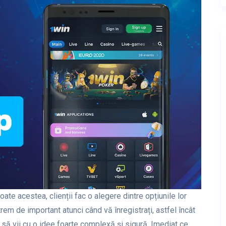
toate acestea, clienții fac o alegere dintre opțiunile lor
rem de important atunci când vă înregistrați, astfel încât
e să vii cu o idee foarte complexă și sigură. Imediat ce