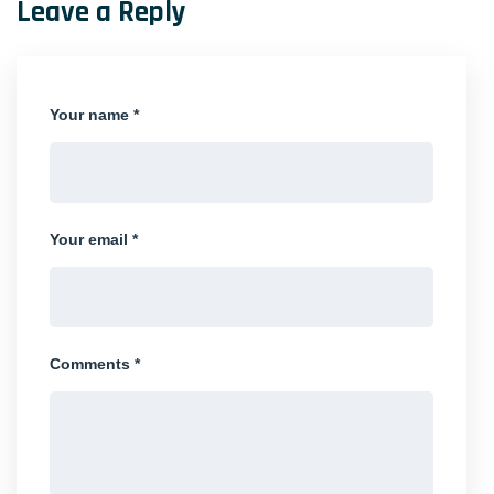
Leave a Reply
Your name *
Your email *
Comments *