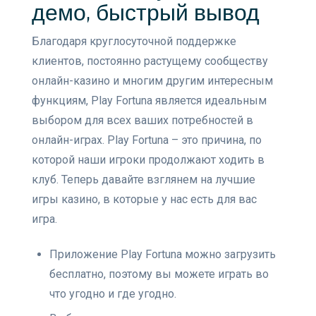
демо, быстрый вывод
Благодаря круглосуточной поддержке
клиентов, постоянно растущему сообществу
онлайн-казино и многим другим интересным
функциям, Play Fortuna является идеальным
выбором для всех ваших потребностей в
онлайн-играх. Play Fortuna – это причина, по
которой наши игроки продолжают ходить в
клуб. Теперь давайте взглянем на лучшие
игры казино, в которые у нас есть для вас
игра.
Приложение Play Fortuna можно загрузить
бесплатно, поэтому вы можете играть во
что угодно и где угодно.