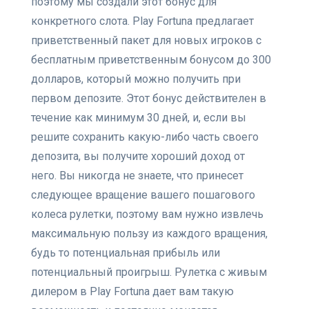
поэтому мы создали этот бонус для
конкретного слота. Play Fortuna предлагает
приветственный пакет для новых игроков с
бесплатным приветственным бонусом до 300
долларов, который можно получить при
первом депозите. Этот бонус действителен в
течение как минимум 30 дней, и, если вы
решите сохранить какую-либо часть своего
депозита, вы получите хороший доход от
него. Вы никогда не знаете, что принесет
следующее вращение вашего пошагового
колеса рулетки, поэтому вам нужно извлечь
максимальную пользу из каждого вращения,
будь то потенциальная прибыль или
потенциальный проигрыш. Рулетка с живым
дилером в Play Fortuna дает вам такую ​​