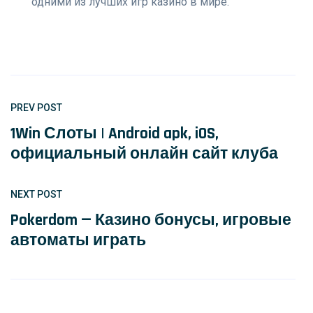
одними из лучших игр казино в мире.
PREV POST
1Win Слоты | Android apk, iOS,
официальный онлайн сайт клуба
NEXT POST
Pokerdom — Казино бонусы, игровые
автоматы играть