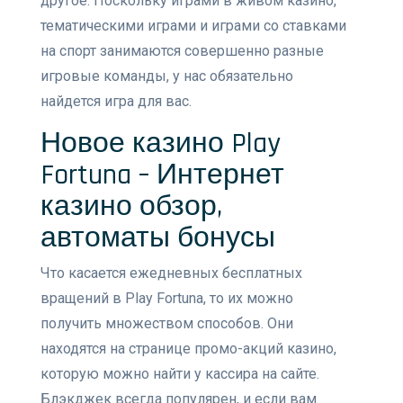
другое. Поскольку играми в живом казино,
тематическими играми и играми со ставками
на спорт занимаются совершенно разные
игровые команды, у нас обязательно
найдется игра для вас.
Новое казино Play
Fortuna – Интернет
казино обзор,
автоматы бонусы
Что касается ежедневных бесплатных
вращений в Play Fortuna, то их можно
получить множеством способов. Они
находятся на странице промо-акций казино,
которую можно найти у кассира на сайте.
Блэкджек всегда популярен, и если вам