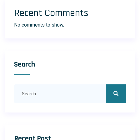
Recent Comments
No comments to show.
Search
Recent Post