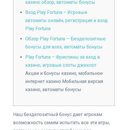
казино обзор, автоматы бонусы
Вход Play Fortuna – Игровые
автоматы онлайн, регистрация и вход
Play Fortuna
Обзор Play Fortuna — Бездепозитные
бонусы для всех, автоматы бонусы
Play Fortuna – Фриспины за вход в
казино, игровые слоты джекпот
Акции и бонусы казино, мобильное
интернет казино Мобильная версия
казино, автоматы бонусы
Наш бездепозитный бонус дает игрокам
возможность самим испытать все эти игры,