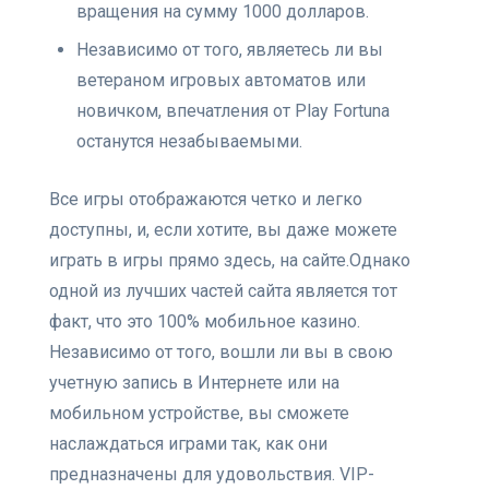
вращения на сумму 1000 долларов.
Независимо от того, являетесь ли вы
ветераном игровых автоматов или
новичком, впечатления от Play Fortuna
останутся незабываемыми.
Все игры отображаются четко и легко
доступны, и, если хотите, вы даже можете
играть в игры прямо здесь, на сайте.Однако
одной из лучших частей сайта является тот
факт, что это 100% мобильное казино.
Независимо от того, вошли ли вы в свою
учетную запись в Интернете или на
мобильном устройстве, вы сможете
наслаждаться играми так, как они
предназначены для удовольствия. VIP-