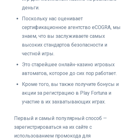
деньги.
Поскольку нас оценивает
сертификационное агентство eCOGRA, мы
знаем, что вы заслуживаете самых
высоких стандартов безопасности и
честной игры.
Это старейшее онлайн-казино игровых
автоматов, которое до сих пор работает.
Кроме того, вы также получите бонусы и
акции за регистрацию в Play Fortuna и
участие в их захватывающих играх.
Первый и самый популярный способ —
зарегистрироваться на их сайте с
использованием промокода для