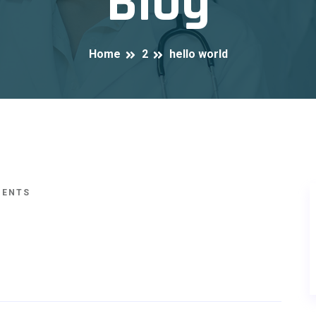
Blog
Home
2
hello world
ENTS