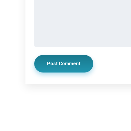
Post Comment