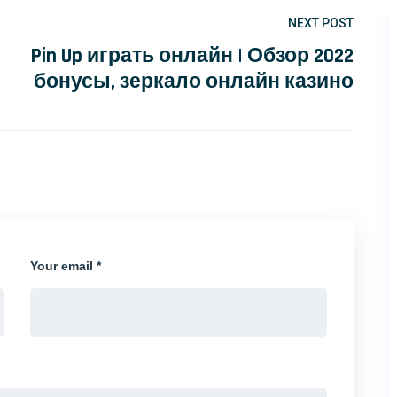
NEXT POST
Pin Up играть онлайн | Обзор 2022
бонусы, зеркало онлайн казино
Your email *