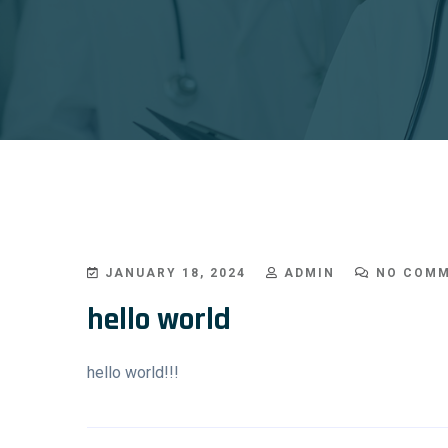
JANUARY 18, 2024
ADMIN
NO COMM
hello world
hello world!!!