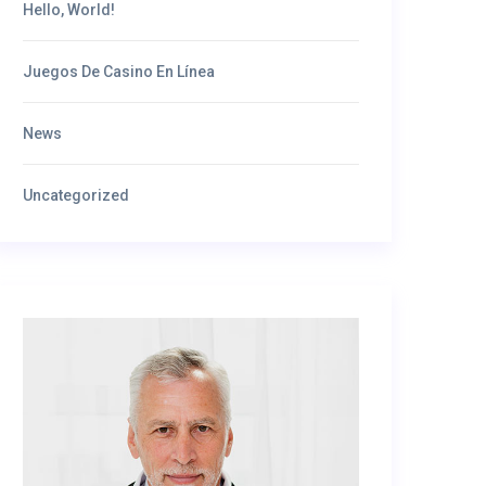
Hello, World!
Juegos De Casino En Línea
News
Uncategorized