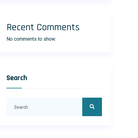
Recent Comments
No comments to show.
Search