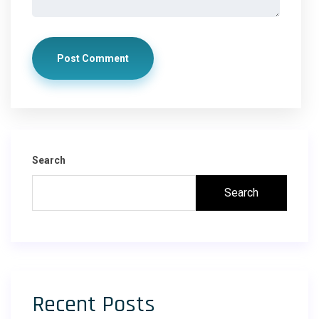
Post Comment
Search
Search
Recent Posts