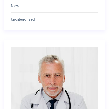
News
Uncategorized