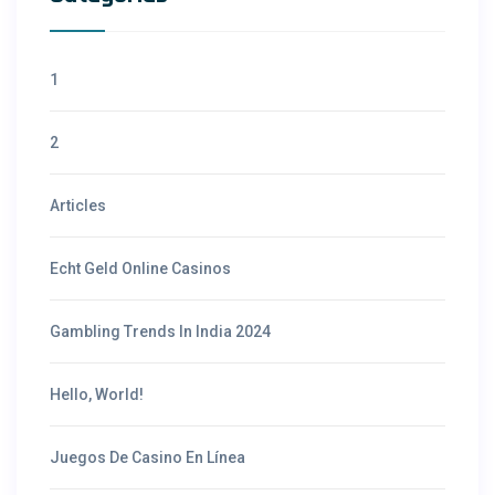
1
2
Articles
Echt Geld Online Casinos
Gambling Trends In India 2024
Hello, World!
Juegos De Casino En Línea