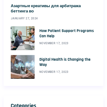
Азартные креативы для арбитража
беттинга во
JANUARY 27, 2024
How Patient Support Programs
Can Help
NOVEMBER 17, 2023
Digital Health is Changing the
Way
NOVEMBER 17, 2023
Categories