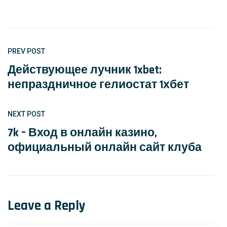
PREV POST
Действующее лучник 1xbet:
непраздничное гелиостат 1хбет
NEXT POST
7k – Вход в онлайн казино,
официальный онлайн сайт клуба
Leave a Reply