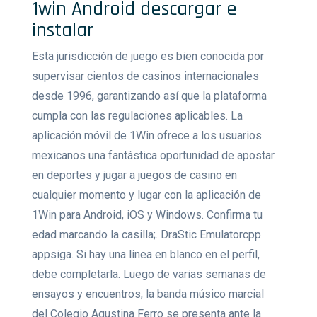
1win Android descargar e
instalar
Esta jurisdicción de juego es bien conocida por
supervisar cientos de casinos internacionales
desde 1996, garantizando así que la plataforma
cumpla con las regulaciones aplicables. La
aplicación móvil de 1Win ofrece a los usuarios
mexicanos una fantástica oportunidad de apostar
en deportes y jugar a juegos de casino en
cualquier momento y lugar con la aplicación de
1Win para Android, iOS y Windows. Confirma tu
edad marcando la casilla;. DraStic Emulatorcpp
appsiga. Si hay una línea en blanco en el perfil,
debe completarla. Luego de varias semanas de
ensayos y encuentros, la banda músico marcial
del Colegio Agustina Ferro se presenta ante la