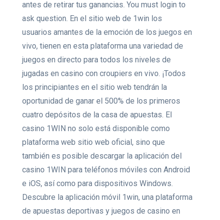
antes de retirar tus ganancias. You must login to
ask question. En el sitio web de 1win los
usuarios amantes de la emoción de los juegos en
vivo, tienen en esta plataforma una variedad de
juegos en directo para todos los niveles de
jugadas en casino con croupiers en vivo. ¡Todos
los principiantes en el sitio web tendrán la
oportunidad de ganar el 500% de los primeros
cuatro depósitos de la casa de apuestas. El
casino 1WIN no solo está disponible como
plataforma web sitio web oficial, sino que
también es posible descargar la aplicación del
casino 1WIN para teléfonos móviles con Android
e iOS, así como para dispositivos Windows.
Descubre la aplicación móvil 1win, una plataforma
de apuestas deportivas y juegos de casino en