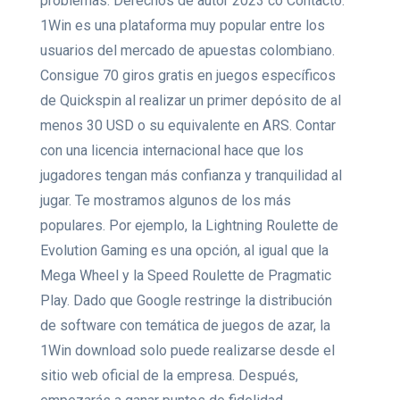
problemas. Derechos de autor 2023 co Contacto.
1Win es una plataforma muy popular entre los
usuarios del mercado de apuestas colombiano.
Consigue 70 giros gratis en juegos específicos
de Quickspin al realizar un primer depósito de al
menos 30 USD o su equivalente en ARS. Contar
con una licencia internacional hace que los
jugadores tengan más confianza y tranquilidad al
jugar. Te mostramos algunos de los más
populares. Por ejemplo, la Lightning Roulette de
Evolution Gaming es una opción, al igual que la
Mega Wheel y la Speed Roulette de Pragmatic
Play. Dado que Google restringe la distribución
de software con temática de juegos de azar, la
1Win download solo puede realizarse desde el
sitio web oficial de la empresa. Después,