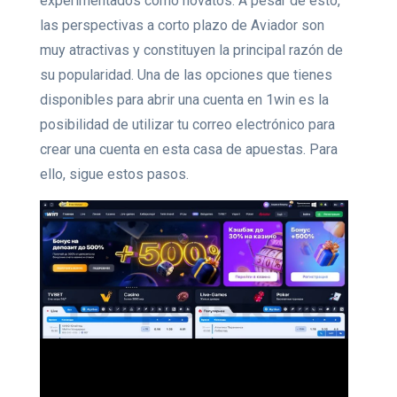
experimentados como novatos. A pesar de esto,
las perspectivas a corto plazo de Aviador son
muy atractivas y constituyen la principal razón de
su popularidad. Una de las opciones que tienes
disponibles para abrir una cuenta en 1win es la
posibilidad de utilizar tu correo electrónico para
crear una cuenta en esta casa de apuestas. Para
ello, sigue estos pasos.