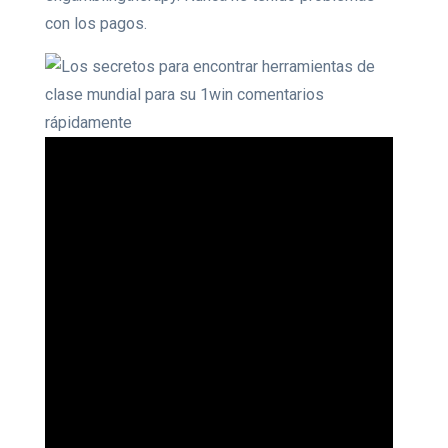
con los pagos.