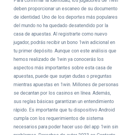
Para confirmar la identidad, los jugadores de 1win
deben proporcionar un escaneo de su documento
de identidad. Uno de los deportes más populares
del mundo no ha quedado desatendido por la
casa de apuestas. Al registrarte como nuevo
jugador, podrás recibir un bono 1win adicional en
tu primer depósito. Aunque con este análisis que
hemos realizado de 1win ya conocerás los
aspectos más importantes sobre esta casa de
apuestas, puede que surjan dudas o preguntas
mientras apuestas en 1win. Millones de personas
se decantan por los casinos en línea. Además,
sus reglas básicas garantizan un entendimiento
rápido. Es importante que tu dispositivo Android
cumpla con los requerimientos de sistema
necesarios para poder hacer uso del app 1win sin