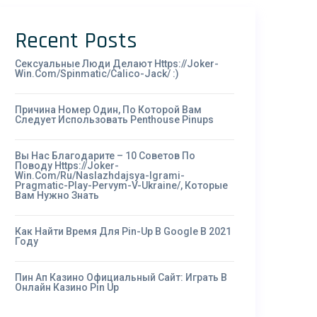
Recent Posts
Сексуальные Люди Делают Https://joker-
Win.com/spinmatic/calico-Jack/ :)
Причина Номер Один, По Которой Вам
Следует Использовать Penthouse Pinups
Вы Нас Благодарите – 10 Советов По
Поводу Https://joker-
Win.com/ru/naslazhdajsya-Igrami-
Pragmatic-Play-Pervym-V-Ukraine/, Которые
Вам Нужно Знать
Как Найти Время Для Pin-Up В Google В 2021
Году
Пин Ап Казино Официальный Сайт: Играть В
Онлайн Казино Pin Up