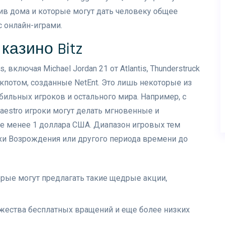
ив дома и которые могут дать человеку общее
с онлайн-играми.
азино Bitz
ключая Michael Jordan 21 от Atlantis, Thunderstruck
кпотом, созданные NetEnt. Это лишь некоторые из
ильных игроков и остального мира. Например, с
 Maestro игроки могут делать мгновенные и
не менее 1 доллара США. Диапазон игровых тем
хи Возрождения или другого периода времени до
торые могут предлагать такие щедрые акции,
ожества бесплатных вращений и еще более низких