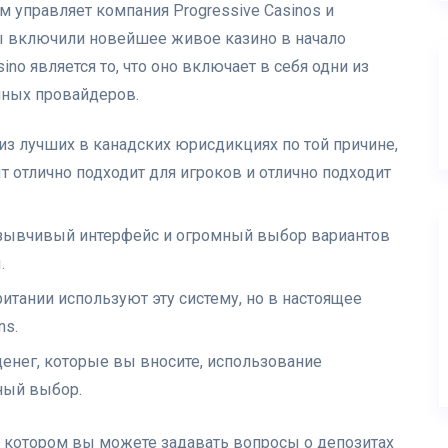
м управляет компания Progressive Casinos и
мы включили новейшее живое казино в начало
ino является то, что оно включает в себя одни из
мных провайдеров.
из лучших в канадских юрисдикциях по той причине,
ыт отлично подходит для игроков и отлично подходит
зывчивый интерфейс и огромный выбор вариантов
.
итании используют эту систему, но в настоящее
ns.
 денег, которые вы вносите, использование
ный выбор.
 котором вы можете задавать вопросы о депозитах