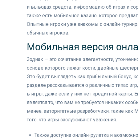
и ​​выводах средств, информацию об играх и со
также есть мобильное казино, которое предлаг
Опытные игроки уже знакомы с онлайн-турнирам
обычных игроков.
Мобильная версия онлай
Зодиак — это сочетание элегантности, утонченн
основе которого лежат кости, двойные шестерк
Это будет выглядеть как прибыльный бонус, к
разделе рассказывается о различных типах игр, 
в игры, даже если у них нет кредитной карты.
является то, что вам не требуется никаких осо
менее, авторитетные разработчики, такие как
того, что игры заслуживают уважения.
Также доступна онлайн-рулетка и возможно