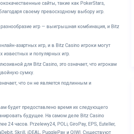
ококачественные сайты, такие как PokerStars,
благодаря своему превосходному выбору игр.
разнообразие игр — выигрышная комбинация, и Bitz
лайн-азартных игр, и в Bitz Casino игроки могут
ых известных и популярных игр.
зивной для Bitz Casino, это означает, что игрокам
 двойную сумку.
означает, что он не является подлинным и
 вам будет предоставлено время их следующего
анировать будущее. На самом деле Bitz Casino
 24 часов. Przelewy24, POLi, GiroPay, EPS, Euteller,
staDebit, Skrill, iDEAL, PugglePay и QIWI. Существуют