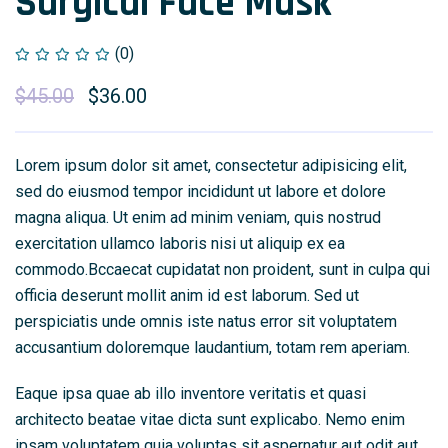
Surgical Face Mask
(0)
$
45.00
$
36.00
Lorem ipsum dolor sit amet, consectetur adipisicing elit,
sed do eiusmod tempor incididunt ut labore et dolore
magna aliqua. Ut enim ad minim veniam, quis nostrud
exercitation ullamco laboris nisi ut aliquip ex ea
commodo.Bccaecat cupidatat non proident, sunt in culpa qui
officia deserunt mollit anim id est laborum. Sed ut
perspiciatis unde omnis iste natus error sit voluptatem
accusantium doloremque laudantium, totam rem aperiam.
Eaque ipsa quae ab illo inventore veritatis et quasi
architecto beatae vitae dicta sunt explicabo. Nemo enim
ipsam voluptatem quia voluptas sit aspernatur aut odit aut