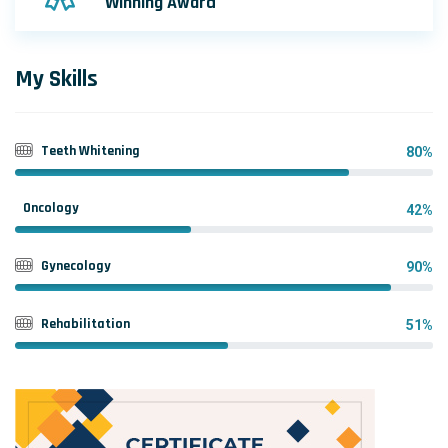
Winning Award
My Skills
Teeth Whitening
80%
Oncology
42%
Gynecology
90%
Rehabilitation
51%